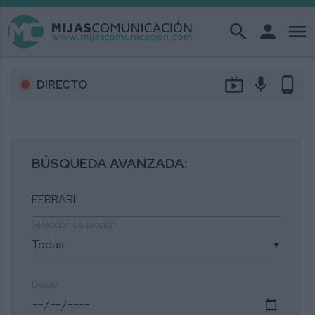
search
person
menu
live_tv
mic
phone_android
DIRECTO
BÚSQUEDA AVANZADA:
Selección de sección
▼
Desde