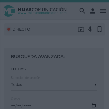
search
person
menu
live_tv
mic
phone_android
DIRECTO
BÚSQUEDA AVANZADA:
Selección de sección
▼
Desde