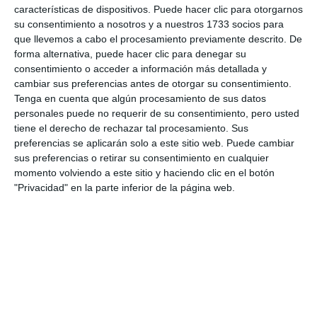
características de dispositivos. Puede hacer clic para otorgarnos
Ya se conocen las fechas de carreras de la
su consentimiento a nosotros y a nuestros 1733 socios para
próxima temporada
que llevemos a cabo el procesamiento previamente descrito. De
forma alternativa, puede hacer clic para denegar su
ACTUALIDAD
consentimiento o acceder a información más detallada y
cambiar sus preferencias antes de otorgar su consentimiento.
El Festival de Teatro Villa de Mijas cambia de
Tenga en cuenta que algún procesamiento de sus datos
fechas y de ubicación
personales puede no requerir de su consentimiento, pero usted
tiene el derecho de rechazar tal procesamiento. Sus
ACTUALIDAD
preferencias se aplicarán solo a este sitio web. Puede cambiar
sus preferencias o retirar su consentimiento en cualquier
Movilidad establece nuevas
momento volviendo a este sitio y haciendo clic en el botón
fechas para repetir la
"Privacidad" en la parte inferior de la página web.
experiencia de "Al cole en bici" y
fomentar el uso del transporte
sostenible
ACTUALIDAD