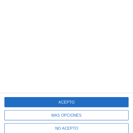
Suscríbete a nuestro boletín
Recibe la actualidad de Mijas en tu correo
ACEPTO
electrónico
MÁS OPCIONES
NO ACEPTO