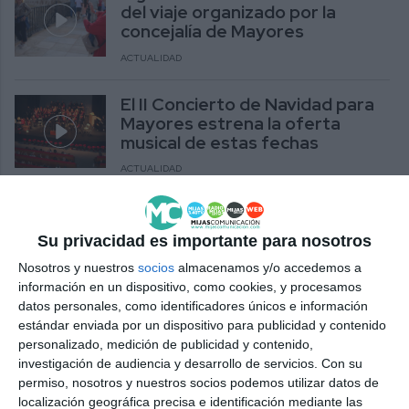
del viaje organizado por la
concejalía de Mayores
ACTUALIDAD
El II Concierto de Navidad para
Mayores estrena la oferta
musical de estas fechas
ACTUALIDAD
El carnaval infantil de Las
Lagunas y el carnaval de La Cala
Su privacidad es importante para nosotros
ya tienen nuevas fechas
Nosotros y nuestros
socios
almacenamos y/o accedemos a
ACTUALIDAD
información en un dispositivo, como cookies, y procesamos
datos personales, como identificadores únicos e información
Mijas se enfrenta al pago de 350.000 euros
estándar enviada por un dispositivo para publicidad y contenido
por facturas no satisfechas hasta 2010 por la
personalizado, medición de publicidad y contenido,
extracción de áridos de la cantera del Puerto
investigación de audiencia y desarrollo de servicios.
Con su
permiso, nosotros y nuestros socios podemos utilizar datos de
ACTUALIDAD
localización geográfica precisa e identificación mediante las