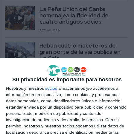
La Peña Unión del Cante
homenajea la fidelidad de
cuatro antiguos socios
ACTUALIDAD
Roban cuatro maceteros de
gran porte de la vía pública en
La Cala
ACTUALIDAD
Su privacidad es importante para nosotros
Roali organiza su segunda cata
solidaria a favor de Suspiros de
Nosotros y nuestros
socios
almacenamos y/o accedemos a
Cuatro Patas
información en un dispositivo, como cookies, y procesamos
datos personales, como identificadores únicos e información
ACTUALIDAD
estándar enviada por un dispositivo para publicidad y contenido
personalizado, medición de publicidad y contenido,
El último turno del Viaje de
investigación de audiencia y desarrollo de servicios.
Con su
Mayores ya está en casa tras
permiso, nosotros y nuestros socios podemos utilizar datos de
cuatro días en Huelva
localización geográfica precisa e identificación mediante las