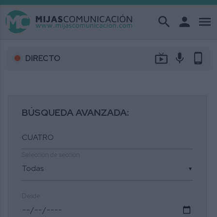
search
person
menu
live_tv
mic
phone_android
DIRECTO
BÚSQUEDA AVANZADA:
Selección de sección
▼
Desde