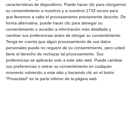
características de dispositivos. Puede hacer clic para otorgarnos
ACTUALIDAD
su consentimiento a nosotros y a nuestros 1733 socios para
que llevemos a cabo el procesamiento previamente descrito. De
Un incendio ocurrido junto al
forma alternativa, puede hacer clic para denegar su
recinto ferial de Las Lagunas
consentimiento o acceder a información más detallada y
afecta a cuatro vehículos
cambiar sus preferencias antes de otorgar su consentimiento.
ACTUALIDAD
Tenga en cuenta que algún procesamiento de sus datos
personales puede no requerir de su consentimiento, pero usted
tiene el derecho de rechazar tal procesamiento. Sus
Mijas concede cuatro nuevas
preferencias se aplicarán solo a este sitio web. Puede cambiar
licencias de taxis adaptados y
sus preferencias o retirar su consentimiento en cualquier
ya supera la ratio de la Junta
momento volviendo a este sitio y haciendo clic en el botón
ACTUALIDAD
"Privacidad" en la parte inferior de la página web.
Detenidos tres hombres en un
control en Riviera con más de
cuatro kilos de marihuana
ACTUALIDAD
El Cañadón Fútbol acoge un