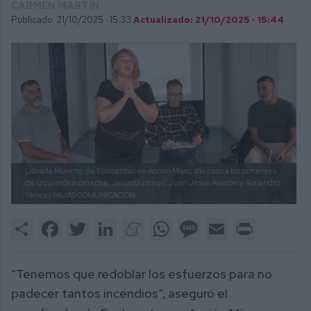
CARMEN MARTÍN
Publicado: 21/10/2025 ·
15:33
Actualizado: 21/10/2025 · 15:44
Librada Moreno, de Ecologistas en Acción Mijas, dio paso a los ponentes,
de izquierda a derecha, Jesús Guzmán, Juan Jesús Alarcón y Alejandro
Yánez |
MIJAS COMUNICACIÓN.
Share
Facebook
Twitter
LinkedIn
Meneame
WhatsApp
Message
Email
Print
“Tenemos que redoblar los esfuerzos para no
padecer tantos incendios”, aseguró el