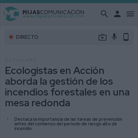
search
person
menu
live_tv
mic
phone_android
DIRECTO
ACTUALIDAD
Ecologistas en Acción
aborda la gestión de los
incendios forestales en una
mesa redonda
Destaca la importancia de las tareas de prevención
antes del comienzo del periodo de riesgo alto de
incendio