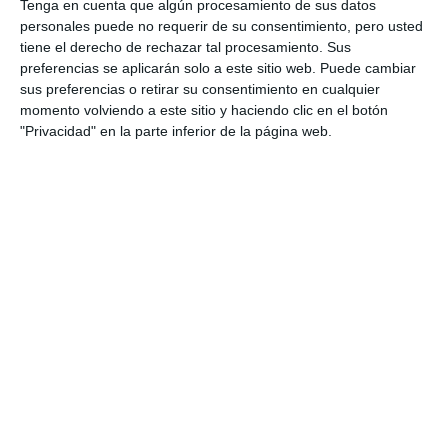
Mijas queda libre del cierre
Tenga en cuenta que algún procesamiento de sus datos
perimetral al bajar de la tasa de
personales puede no requerir de su consentimiento, pero usted
500 contagios
tiene el derecho de rechazar tal procesamiento. Sus
preferencias se aplicarán solo a este sitio web. Puede cambiar
ACTUALIDAD
sus preferencias o retirar su consentimiento en cualquier
momento volviendo a este sitio y haciendo clic en el botón
El traslado del centro de
"Privacidad" en la parte inferior de la página web.
vacunación al Cortijo Don Elías
permitirá doblar el número de
vacunaciones diarias
ACTUALIDAD
El Gobierno asume la autoridad
plena en el estado de alarma y
limita los desplazamientos
ACTUALIDAD
Mijas aprueba un suplemento de
crédito extraordinario de casi
1,3 millones para ayudas sociales