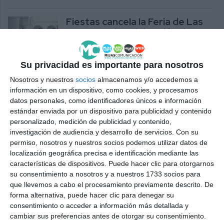
Fiestas cancela la Feria de Las
Lagunas y la celebración de San
Juan
ACTUALIDAD
Su privacidad es importante para nosotros
Nosotros y nuestros
socios
almacenamos y/o accedemos a
Mijas es el municipio con más de
información en un dispositivo, como cookies, y procesamos
50.000 habitantes que menor
datos personales, como identificadores únicos e información
número de casos confirmados
estándar enviada por un dispositivo para publicidad y contenido
de COVID-19 registra, con 293
personalizado, medición de publicidad y contenido,
casos
investigación de audiencia y desarrollo de servicios.
Con su
ACTUALIDAD
permiso, nosotros y nuestros socios podemos utilizar datos de
localización geográfica precisa e identificación mediante las
Mijas mantiene su tendencia a la
características de dispositivos. Puede hacer clic para otorgarnos
baja y reduce la tasa de
su consentimiento a nosotros y a nuestros 1733 socios para
incidencia hasta los 534 casos
que llevemos a cabo el procesamiento previamente descrito. De
forma alternativa, puede hacer clic para denegar su
ACTUALIDAD
consentimiento o acceder a información más detallada y
cambiar sus preferencias antes de otorgar su consentimiento.