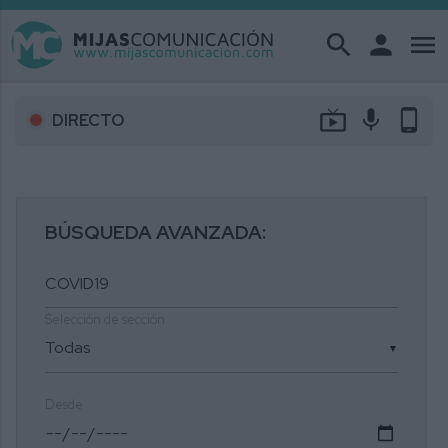
search
person
menu
live_tv
mic
phone_android
DIRECTO
BÚSQUEDA AVANZADA:
Selección de sección
▼
Desde