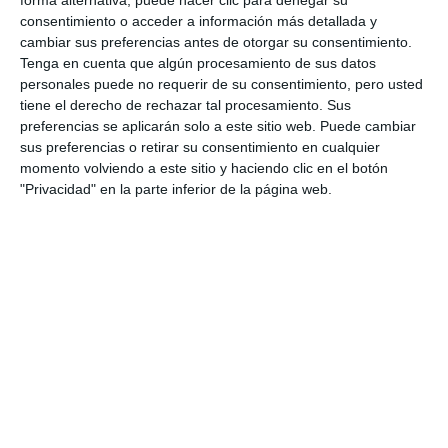
ACTUALIDAD
consentimiento o acceder a información más detallada y
cambiar sus preferencias antes de otorgar su consentimiento.
Tenga en cuenta que algún procesamiento de sus datos
El espectáculo flamenco de los
personales puede no requerir de su consentimiento, pero usted
sábados se traslada a la plaza
tiene el derecho de rechazar tal procesamiento. Sus
Virgen de la Peña
preferencias se aplicarán solo a este sitio web. Puede cambiar
sus preferencias o retirar su consentimiento en cualquier
ACTUALIDAD
momento volviendo a este sitio y haciendo clic en el botón
"Privacidad" en la parte inferior de la página web.
En la madrugada de este
domingo entramos oficialmente
en el horario de invierno
ACTUALIDAD
El pabellón del San Francisco de
Asís está pendiente de una
solicitud de cambio de uso
ACTUALIDAD
El CAC Mijas y la conexión