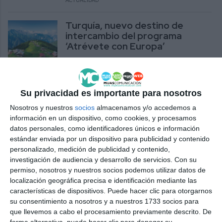
ACTUALIDAD
Turquía, nuevo destino de
intercambio del programa
‘Atrévete con Europa’
ACTUALIDAD
A group of French children take
Su privacidad es importante para nosotros
part in an educational exchange
programme in Mijas
Nosotros y nuestros
socios
almacenamos y/o accedemos a
información en un dispositivo, como cookies, y procesamos
ACTUALIDAD
datos personales, como identificadores únicos e información
estándar enviada por un dispositivo para publicidad y contenido
Un grupo de niños franceses
personalizado, medición de publicidad y contenido,
participa en un programa de
investigación de audiencia y desarrollo de servicios.
Con su
intercambio educativo en Mijas
permiso, nosotros y nuestros socios podemos utilizar datos de
localización geográfica precisa e identificación mediante las
ACTUALIDAD
características de dispositivos. Puede hacer clic para otorgarnos
su consentimiento a nosotros y a nuestros 1733 socios para
Cambio al horario de verano el
que llevemos a cabo el procesamiento previamente descrito. De
próximo domingo de madrugada
forma alternativa, puede hacer clic para denegar su