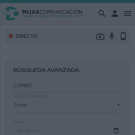
search
person
menu
live_tv
mic
phone_android
DIRECTO
BÚSQUEDA AVANZADA:
Selección de sección
▼
Desde