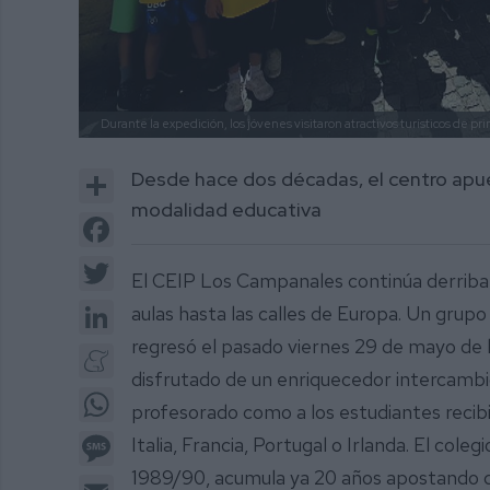
Durante la expedición, los jóvenes visitaron atractivos turísticos de pr
Share
Desde hace dos décadas, el centro apu
modalidad educativa
Facebook
Twitter
El CEIP Los Campanales continúa derriband
LinkedIn
aulas hasta las calles de Europa. Un gru
regresó el pasado viernes 29 de mayo de 
Meneame
disfrutado de un enriquecedor intercambio 
WhatsApp
profesorado como a los estudiantes recib
Message
Italia, Francia, Portugal o Irlanda. El cole
1989/90, acumula ya 20 años apostando d
Email