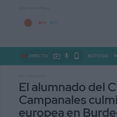
El tiempo en Mijas
30°C
25°C
live_tv
mic
phone_android
DIRECTO
NOTICIAS
M
ACTUALIDAD
El alumnado del C
Campanales culmi
europea en Burde