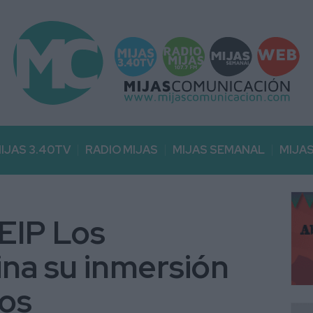
IJAS 3.40TV
RADIO MIJAS
MIJAS SEMANAL
MIJA
EIP Los
na su inmersión
os