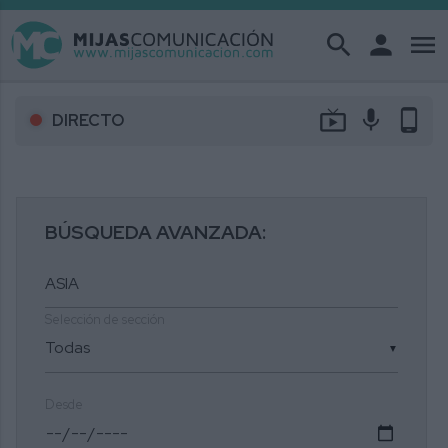
search
person
menu
live_tv
mic
phone_android
DIRECTO
BÚSQUEDA AVANZADA:
Selección de sección
▼
Desde