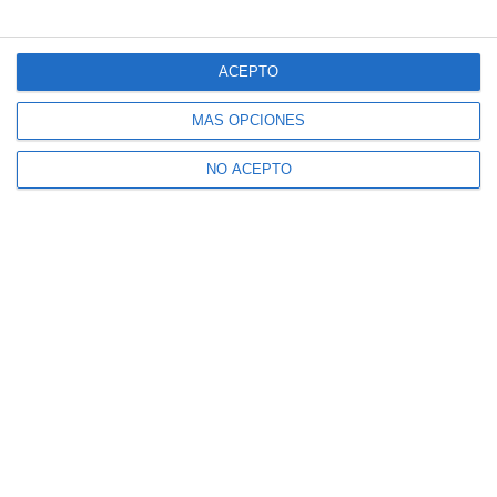
ACEPTO
MÁS OPCIONES
NO ACEPTO
Suscríbete a nuestro boletín
Recibe la actualidad de Mijas en tu correo
electrónico