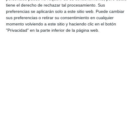
Sohail Mijas para celebrar una
tiene el derecho de rechazar tal procesamiento. Sus
gran temporada
preferencias se aplicarán solo a este sitio web. Puede cambiar
sus preferencias o retirar su consentimiento en cualquier
DEPORTES
momento volviendo a este sitio y haciendo clic en el botón
"Privacidad" en la parte inferior de la página web.
Eva Shekhanina, del Sohail Mijas,
campeona de España benjamín
de gimnasia rítmica
DEPORTES
Eva Shekhanina, campeona de
Andalucía de Gimnasia Rítmica
Benjamín Absoluto
DEPORTES
260 deportistas en el Villa de
Mijas de Gimnasia Rítmica
DEPORTES