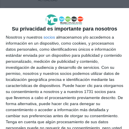
ACTUALIDAD
El alga asiática vuelve a las
playas de Mijas con cifras récord
de recogida
Su privacidad es importante para nosotros
ACTUALIDAD
Nosotros y nuestros
socios
almacenamos y/o accedemos a
información en un dispositivo, como cookies, y procesamos
El C.P. Mijas Gimnasia Rítmica
datos personales, como identificadores únicos e información
cierra el curso con una tarde
estándar enviada por un dispositivo para publicidad y contenido
emotiva
personalizado, medición de publicidad y contenido,
investigación de audiencia y desarrollo de servicios.
Con su
DEPORTES
permiso, nosotros y nuestros socios podemos utilizar datos de
localización geográfica precisa e identificación mediante las
Mijas reconoce a Eva
características de dispositivos. Puede hacer clic para otorgarnos
Shekhanina, campeona de
su consentimiento a nosotros y a nuestros 1731 socios para
España de Gimnasia Rítmica con
que llevemos a cabo el procesamiento previamente descrito. De
9 años
forma alternativa, puede hacer clic para denegar su
consentimiento o acceder a información más detallada y
DEPORTES
cambiar sus preferencias antes de otorgar su consentimiento.
Tenga en cuenta que algún procesamiento de sus datos
Un fin de curso del Gimnasia
personales puede no requerir de su consentimiento, pero usted