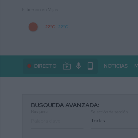
El tiempo en Mijas
22°C
22°C
live_tv
mic
phone_android
DIRECTO
NOTICIAS
M
BÚSQUEDA AVANZADA:
Búsqueda
Selección de sección