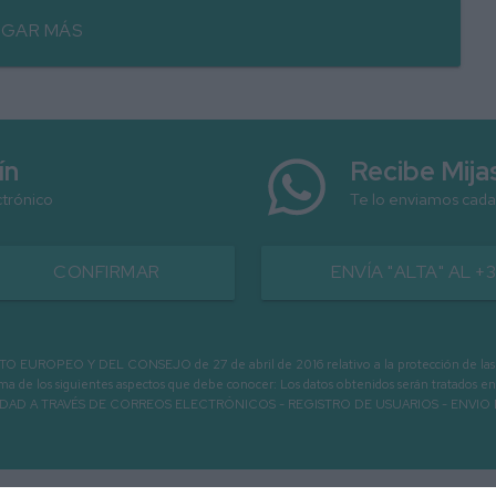
GAR MÁS
ín
Recibe Mij
ctrónico
Te lo enviamos cada
CONFIRMAR
ENVÍA "ALTA" AL +
PEO Y DEL CONSEJO de 27 de abril de 2016 relativo a la protección de las person
informa de los siguientes aspectos que debe conocer: Los datos obtenidos serán tratad
N LA ENTIDAD A TRAVÉS DE CORREOS ELECTRÓNICOS - REGISTRO DE USUARIOS -