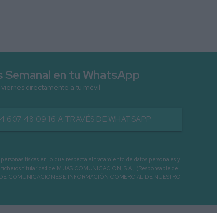
as Semanal en tu WhatsApp
 viernes directamente a tu móvil
34 607 48 09 16 A TRAVÉS DE WHATSAPP
as físicas en lo que respecta al tratamiento de datos personales y
os en ficheros titularidad de MIJAS COMUNICACIÓN, S.A., (Responsable de
 ENVIO DE COMUNICACIONES E INFORMACIÓN COMERCIAL DE NUESTRO