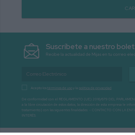
CAR
Suscríbete a nuestro bolet
Recibe la actualidad de Mijas en tu correo ele
Acepto los
términos de uso
y la
política de privacidad
De conformidad con el REGLAMENTO (UE) 2016/679 DEL PARLAMENTO EURO
a la libre circulación de estos datos, la dirección de esta empresa le 
tratamiento) con las siguientes finalidades: - CONTACTO CO
INTERÉS.