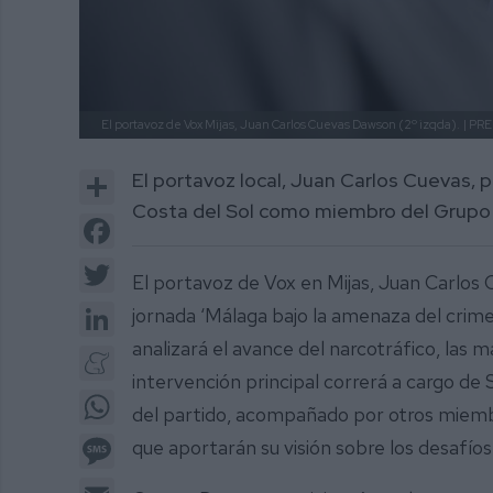
El portavoz de Vox Mijas, Juan Carlos Cuevas Dawson (2º izqda).
| PR
Share
El portavoz local, Juan Carlos Cuevas, 
Costa del Sol como miembro del Grupo
Facebook
Twitter
El portavoz de Vox en Mijas, Juan Carlos 
LinkedIn
jornada ‘Málaga bajo la amenaza del crim
analizará el avance del narcotráfico, las ma
Meneame
intervención principal correrá a cargo d
WhatsApp
del partido, acompañado por otros miembr
Message
que aportarán su visión sobre los desafíos
Email