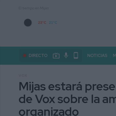
El tiempo en Mijas
23°C
21°C
live_tv
mic
phone_android
DIRECTO
NOTICIAS
M
VOX
Mijas estará prese
de Vox sobre la a
organizado