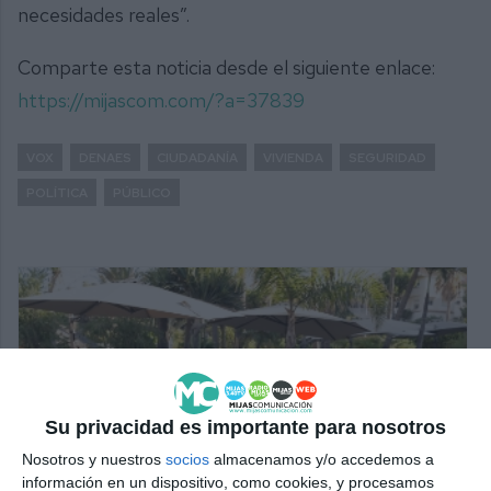
necesidades reales”.
Comparte esta noticia desde el siguiente enlace:
https://mijascom.com/?a=37839
VOX
DENAES
CIUDADANÍA
VIVIENDA
SEGURIDAD
POLÍTICA
PÚBLICO
Su privacidad es importante para nosotros
Nosotros y nuestros
socios
almacenamos y/o accedemos a
información en un dispositivo, como cookies, y procesamos