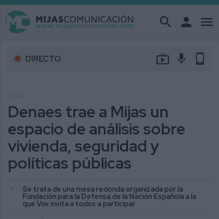
search
person
menu
live_tv
mic
phone_android
DIRECTO
VOX
Denaes trae a Mijas un
espacio de análisis sobre
vivienda, seguridad y
políticas públicas
Se trata de una mesa redonda organizada por la
Fundación para la Defensa de la Nación Española a la
que Vox invita a todos a participar