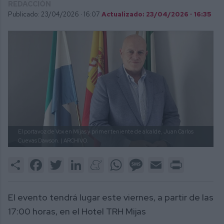
REDACCIÓN
Publicado: 23/04/2026 ·
16:07
Actualizado: 23/04/2026 · 16:35
El portavoz de Vox en Mijas y primer teniente de alcalde, Juan Carlos
Cuevas Dawson.
| ARCHIVO.
Share
Facebook
Twitter
LinkedIn
Meneame
WhatsApp
Message
Email
Print
El evento tendrá lugar este viernes, a partir de las
17:00 horas, en el Hotel TRH Mijas