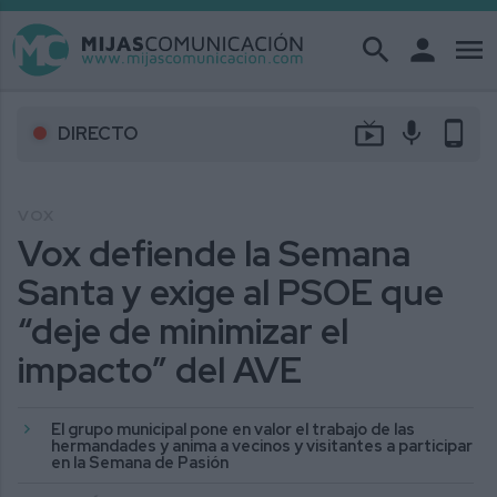
search
person
menu
live_tv
mic
phone_android
DIRECTO
VOX
Vox defiende la Semana
Santa y exige al PSOE que
“deje de minimizar el
impacto” del AVE
El grupo municipal pone en valor el trabajo de las
hermandades y anima a vecinos y visitantes a participar
en la Semana de Pasión