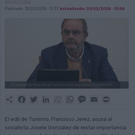
REDACCIÓN
Publicado: 31/03/2026 ·
13:37
Actualizado: 31/03/2026 · 13:56
El concejal de Vox y edil de Turismo, Francisco Jerez.
PRENSA VOX
Share
Facebook
Twitter
LinkedIn
Meneame
WhatsApp
Message
Email
Print
El edil de Turismo, Francisco Jerez, acusa al
socialista Josele González de restar importancia