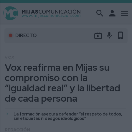
search
person
menu
live_tv
mic
phone_android
DIRECTO
VOX
Vox reafirma en Mijas su
compromiso con la
“igualdad real” y la libertad
de cada persona
La formación asegura defender “el respeto de todos,
sin etiquetas ni sesgos ideológicos”
REDACCIÓN