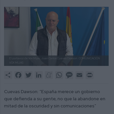
El portavoz de Vox Mijas, Juan Carlos Cuevas Dawson.
COMUNICACIÓN
VOX MIJAS
Share
Facebook
Twitter
LinkedIn
Meneame
WhatsApp
Message
Email
Print
Cuevas Dawson: “España merece un gobierno
que defienda a su gente, no que la abandone en
mitad de la oscuridad y sin comunicaciones”