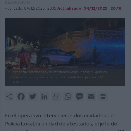
REDACCIÓN
Publicado: 04/12/2025 ·
20:15
Actualizado: 04/12/2025 · 20:16
La zona fue acordonada y se efectuaron las pruebas y diligencias
correspondientes, las cuales han sido remitidas al juzgado.
| M.
LACALLE
Share
Facebook
Twitter
LinkedIn
Meneame
WhatsApp
Message
Email
Print
En el operativo intervinieron dos unidades de
Policía Local, la unidad de atestados, el jefe de