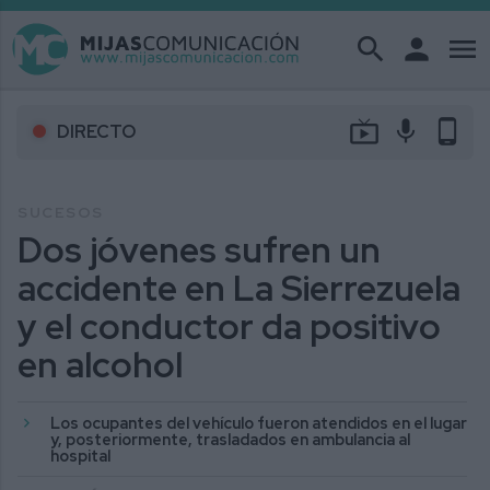
search
person
menu
live_tv
mic
phone_android
DIRECTO
SUCESOS
Dos jóvenes sufren un
accidente en La Sierrezuela
y el conductor da positivo
en alcohol
Los ocupantes del vehículo fueron atendidos en el lugar
y, posteriormente, trasladados en ambulancia al
hospital