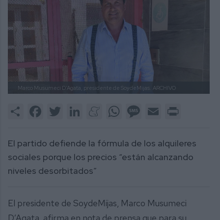
Marco Musumeci D’Agata, presidente de SoydeMijas.
ARCHIVO
Share
Facebook
Twitter
LinkedIn
Meneame
WhatsApp
Message
Email
Print
El partido defiende la fórmula de los alquileres
sociales porque los precios “están alcanzando
niveles desorbitados”
El presidente de SoydeMijas, Marco Musumeci
D’Agata, afirma en nota de prensa que para su