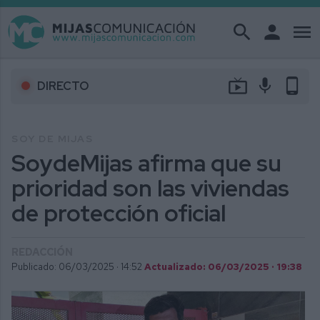
search
person
menu
live_tv
mic
phone_android
DIRECTO
SOY DE MIJAS
SoydeMijas afirma que su
prioridad son las viviendas
de protección oficial
REDACCIÓN
Publicado: 06/03/2025 ·
14:52
Actualizado: 06/03/2025 · 19:38