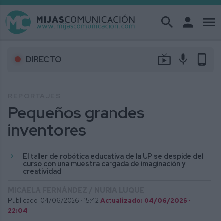
search
person
menu
live_tv
mic
phone_android
DIRECTO
REPORTAJES
Pequeños grandes
inventores
El taller de robótica educativa de la UP se despide del
curso con una muestra cargada de imaginación y
creatividad
MICAELA FERNÁNDEZ / NURIA LUQUE
Publicado: 04/06/2026 ·
15:42
Actualizado: 04/06/2026 ·
22:04