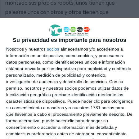
montado sus propios robots, unos tienen que
pelearse unos con otros y otros tienen que
conseguir explotar el globo de otro”, detalló el
docente. “Los del nivel 1 también han hecho una
competición de sumo, es decir, los robos se empujan
Su privacidad es importante para nosotros
y tienen que echar a los contrarios de la pista. Y los
Nosotros y nuestros
socios
almacenamos y/o accedemos a
información en un dispositivo, como cookies, y procesamos
de robótica media, lo que buscamos es controlar un
datos personales, como identificadores únicos e información
robot desde un dispositivo móvil, o en este caso una
estándar enviada por un dispositivo para publicidad y contenido
personalizado, medición de publicidad y contenido,
tablet, entonces ellos han desarrollado un robot que
investigación de audiencia y desarrollo de servicios.
Con su
se controla desde el dispositivo, han tenido que
permiso, nosotros y nuestros socios podemos utilizar datos de
localización geográfica precisa e identificación mediante las
desarrollar tanto la aplicación de la tablet como la
características de dispositivos. Puede hacer clic para otorgarnos
programación y el montaje de robot”, agregó.
su consentimiento a nosotros y a nuestros 1731 socios para
que llevemos a cabo el procesamiento previamente descrito. De
A la exposición también asistió el concejal de
forma alternativa, puede hacer clic para denegar su
consentimiento o acceder a información más detallada y
Educación, Juan José Torres Trella (PP), que valoró
cambiar sus preferencias antes de otorgar su consentimiento.
lo que se aprende en estos talleres. “Vamos aquí