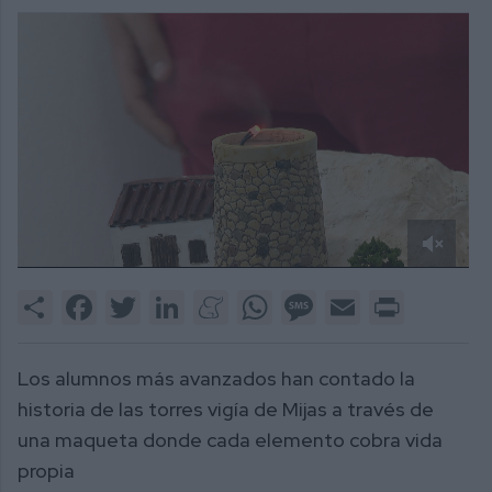
0
of
Share
Facebook
Twitter
LinkedIn
Meneame
WhatsApp
Message
Email
Print
2
minutes,
13
seconds
Los alumnos más avanzados han contado la
historia de las torres vigía de Mijas a través de
una maqueta donde cada elemento cobra vida
propia