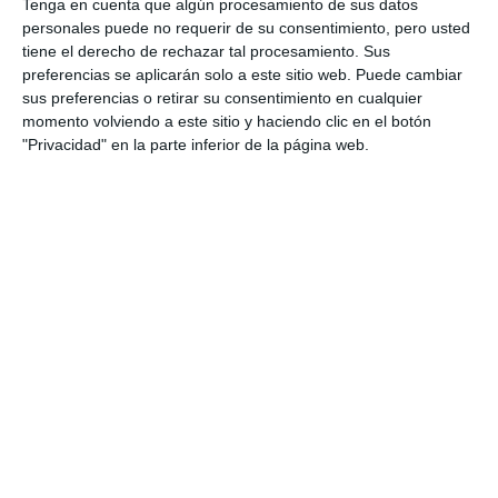
Tenga en cuenta que algún procesamiento de sus datos
mucha imaginación, mucho diseño, mucha
personales puede no requerir de su consentimiento, pero usted
tiene el derecho de rechazar tal procesamiento. Sus
programación también. He visto que han utilizado el
preferencias se aplicarán solo a este sitio web. Puede cambiar
tema de arduino, que son unos cacharritos para
sus preferencias o retirar su consentimiento en cualquier
momento volviendo a este sitio y haciendo clic en el botón
programar los robots, osea que aquí hay buen
"Privacidad" en la parte inferior de la página web.
material para que los alumnos y las alumnas puedan
desarrollar su imaginación y porqué no tener las
bases para una profesión muy de futuro y de
presente. Incluso más pronto que tarde se incluirá
aquí también la Inteligencia Artificial, algo
fundamental para la salida profesional de estos
niños y niñas”, opinó el edil.