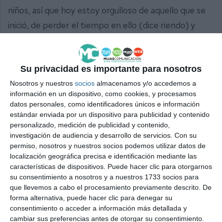
niños, así que hoy estoy orgulloso de aquello que se
inició, de perder el tiempo en ello (dice riendo) y
fíjate ahora donde estamos, así que nunca se perdió
el tiempo, porque en lo deportivo esto significa
Su privacidad es importante para nosotros
mucho para el club y para las familias”.
Nosotros y nuestros
socios
almacenamos y/o accedemos a
La edil de Deportes,
Mari Francis Alarcón
(PP),
información en un dispositivo, como cookies, y procesamos
datos personales, como identificadores únicos e información
también valoró este logro: “Hoy hemos querido
estándar enviada por un dispositivo para publicidad y contenido
estar aquí compartiendo con ellos este momento,
personalizado, medición de publicidad y contenido,
investigación de audiencia y desarrollo de servicios.
Con su
es un orgullo, una satisfacción, porque Mijas nunca
permiso, nosotros y nuestros socios podemos utilizar datos de
ha estado en Segunda RFEF, una categoría mucho
localización geográfica precisa e identificación mediante las
más exigente, en la que necesitan más apoyo y
características de dispositivos. Puede hacer clic para otorgarnos
su consentimiento a nosotros y a nuestros 1733 socios para
buscaremos la forma para dárselo”.
que llevemos a cabo el procesamiento previamente descrito. De
forma alternativa, puede hacer clic para denegar su
También estuvo presente el primer teniente de
consentimiento o acceder a información más detallada y
cambiar sus preferencias antes de otorgar su consentimiento.
alcalde y portavoz de Vox,
Juan Carlos Cuevas