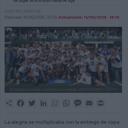
de jugar la última jornada de liga
BEATRIZ MARTÍN
Publicado: 10/05/2026 ·
23:00
Actualizado: 11/05/2026 · 18:10
El equipo con la copa y la afición a sus espaldas.
BEATRIZ MARTÍN
Share
Facebook
Twitter
LinkedIn
Meneame
WhatsApp
Message
Email
Print
La alegría se multiplicaba con la entrega de copa