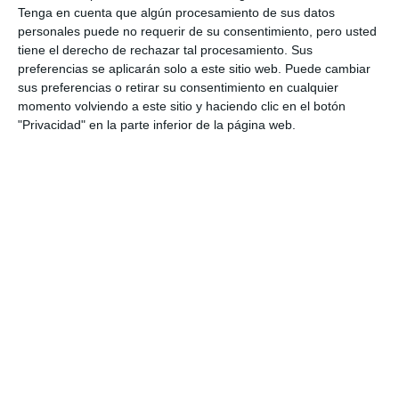
Tenga en cuenta que algún procesamiento de sus datos
Dawson
, que expresó que “es una maravilla verlos
personales puede no requerir de su consentimiento, pero usted
tan contentos, se lo merecen. Hemos estado toda
tiene el derecho de rechazar tal procesamiento. Sus
preferencias se aplicarán solo a este sitio web. Puede cambiar
la temporada siguiéndolos y estoy muy contento
sus preferencias o retirar su consentimiento en cualquier
por el equipo y por los pequeños, cómo se fijan en
momento volviendo a este sitio y haciendo clic en el botón
"Privacidad" en la parte inferior de la página web.
ellos, cómo los adoran y admiran ese logro, es muy
pedagógico. Ahora hay que seguir
promocionándolos y darle más protagonismo al
deporte”.
El edil socialista
Josele González
destacó que lo
logrado es “un éxito histórico del equipo, de la
ciudad, y ahora lo que toca es que el Ayuntamiento
también esté a la misma altura que está este club y
su afición. Desde aquí, agradecer a todos los
jugadores, al cuerpo técnico y a todas las categorías