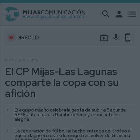
search
person
menu
live_tv
mic
phone_android
DIRECTO
REPORTAJES
El CP Mijas-Las Lagunas
comparte la copa con su
afición
El equipo mijeño celebra la gesta de subir a Segunda
RFEF ante un Juan Gambero lleno y rebosante de
alegría
La federación de fútbol ha hecho entrega del trofeo al
equipo lagunero este domingo tras volver de Granada