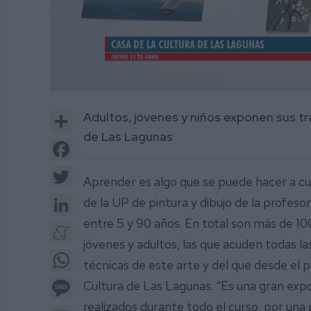
0
of
Share
Adultos, jóvenes y niños exponen sus tra
2
minutes,
de Las Lagunas
40
Facebook
seconds
Volume
0%
Twitter
Aprender es algo que se puede hacer a cua
LinkedIn
de la UP de pintura y dibujo de la profes
entre 5 y 90 años. En total son más de 100 
Meneame
jóvenes y adultos, las que acuden todas l
WhatsApp
técnicas de este arte y del que desde el p
Message
Cultura de Las Lagunas. “Es una gran exp
realizados durante todo el curso, por una
Email