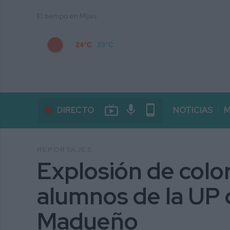
El tiempo en Mijas
24°C
23°C
live_tv
mic
phone_android
DIRECTO
NOTICIAS
M
REPORTAJES
Explosión de color
alumnos de la UP 
Madueño