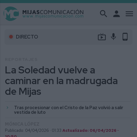
search
person
menu
live_tv
mic
phone_android
DIRECTO
REPORTAJES
La Soledad vuelve a
caminar en la madrugada
de Mijas
Tras procesionar con el Cristo de la Paz volvió a salir
vestida de luto
MÓNICA LÓPEZ
Publicado: 04/04/2026 ·
01:33
Actualizado: 06/04/2026 ·
10:50