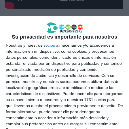
Comparte esta noticia desde el siguiente enlace:
https://mijascom.com/?a=37620
Su privacidad es importante para nosotros
Nosotros y nuestros
socios
almacenamos y/o accedemos a
SOLEDAD
VIERNES SANTO
SEMANA SANTA
información en un dispositivo, como cookies, y procesamos
CRISTO DE LA PAZ
MIJAS PUEBLO
VIRGEN
MARÍA
datos personales, como identificadores únicos e información
estándar enviada por un dispositivo para publicidad y contenido
personalizado, medición de publicidad y contenido,
investigación de audiencia y desarrollo de servicios.
Con su
permiso, nosotros y nuestros socios podemos utilizar datos de
localización geográfica precisa e identificación mediante las
características de dispositivos. Puede hacer clic para otorgarnos
su consentimiento a nosotros y a nuestros 1731 socios para
que llevemos a cabo el procesamiento previamente descrito. De
forma alternativa, puede hacer clic para denegar su
consentimiento o acceder a información más detallada y
cambiar sus preferencias antes de otorgar su consentimiento.