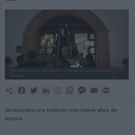
María Santísima de la Soledad en el inicio de su salida procesional. |
A.GIJÓN.
Share
Facebook
Twitter
LinkedIn
Meneame
WhatsApp
Message
Email
Print
Se recupera una tradición tras nueve años de
espera