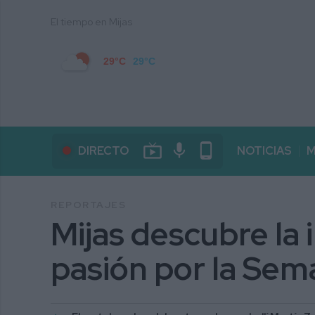
El tiempo en Mijas
29°C
29°C
live_tv
mic
phone_android
DIRECTO
NOTICIAS
M
REPORTAJES
Mijas descubre la
pasión por la Sem