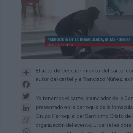
0
of
Share
El acto de descubrimiento del cartel co
5
minutes,
autor del cartel y a Francisco Núñez, 
50
Facebook
seconds
Volume
0%
Twitter
Ya tenemos el cartel anunciador de la Se
LinkedIn
presentado en la parroquia de la Inmacul
Grupo Parroquial del Santísimo Cristo de 
Meneame
organización del evento. El cartel es obr
WhatsApp