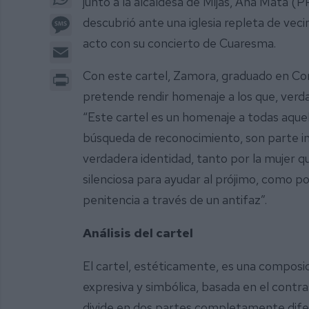
junto a la alcaldesa de Mijas, Ana Mata (
Message
descubrió ante una iglesia repleta de vecin
acto con su concierto de Cuaresma.
Email
Print
Con este cartel, Zamora, graduado en Con
pretende rendir homenaje a los que, ver
“Este cartel es un homenaje a todas aque
búsqueda de reconocimiento, son parte in
verdadera identidad, tanto por la mujer 
silenciosa para ayudar al prójimo, como p
penitencia a través de un antifaz”.
Análisis del cartel
El cartel, estéticamente, es una compos
expresiva y simbólica, basada en el contr
divide en dos partes completamente diferen