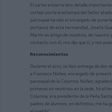
El cartel encierra otro detalle important
cortejo porta la estampa del Señor atado 
parroquial ha sido el encargado de ponerl
portavoz de esta hermandad, Josefa Que
Martín es amigo de nosotros, de nuestro g
contacto con él, nos dijo que sí, y nos pus
Reconocimientos
Durante el acto, se hizo entrega de dos rec
a Francisco Núñez, encargado de presentar
parroquial de la Columna. Núñez, agradec
primeros en reunirnos en la sede, fui el h
Columna, era presidente de la Peña Santan
padres de alumnos, en definitiva, me ha g
el pueblo”.