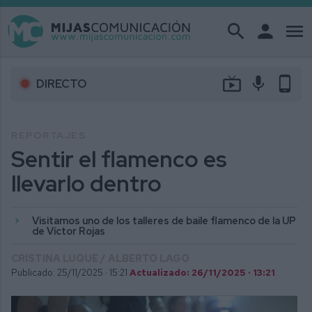
search
person
menu
live_tv
mic
phone_android
DIRECTO
REPORTAJES
Sentir el flamenco es
llevarlo dentro
Visitamos uno de los talleres de baile flamenco de la UP
de Víctor Rojas
CRISTINA LUQUE / ALBERTO LAGO
Publicado: 25/11/2025 ·
15:21
Actualizado: 26/11/2025 · 13:21