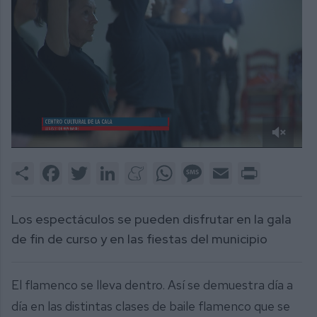
0
of
Share
Facebook
Twitter
LinkedIn
Meneame
WhatsApp
Message
Email
Print
2
minutes,
18
seconds
Los espectáculos se pueden disfrutar en la gala
de fin de curso y en las fiestas del municipio
El flamenco se lleva dentro. Así se demuestra día a
día en las distintas clases de baile flamenco que se