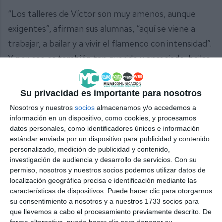
“Los talleres de Víctor son muy amenos, aunque
exigentes”, afirman sus alumnas, “aquí se viene a
trabajar, a bailar y a vivir el flamenco con intensidad”.
Y por eso es también tan querido y apreciado, bailar
con Víctor es vivir el flamenco. Este bailarín cuenta
con 160 alumnos este año y sus espectáculos se
Su privacidad es importante para nosotros
pueden disfrutar en su gala de fin de curso y en las
Nosotros y nuestros
socios
almacenamos y/o accedemos a
fiestas locales, donde siempre acude con sus
información en un dispositivo, como cookies, y procesamos
datos personales, como identificadores únicos e información
distintos grupos.
estándar enviada por un dispositivo para publicidad y contenido
personalizado, medición de publicidad y contenido,
Comparte esta noticia desde el siguiente enlace:
investigación de audiencia y desarrollo de servicios.
Con su
https://mijascom.com/?a=36368
permiso, nosotros y nuestros socios podemos utilizar datos de
localización geográfica precisa e identificación mediante las
características de dispositivos. Puede hacer clic para otorgarnos
MIJAS
25N
su consentimiento a nosotros y a nuestros 1733 socios para
que llevemos a cabo el procesamiento previamente descrito. De