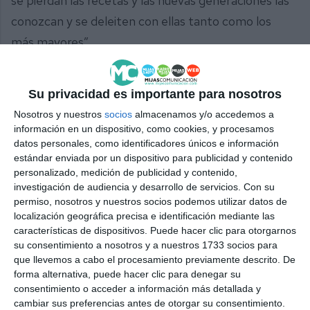
se pierdan las recetas y las nuevas generaciones las
conozcan y se deleiten con ellas tanto como los
más mayores”.
Comparte esta noticia desde el siguiente enlace:
Su privacidad es importante para nosotros
https://mijascom.com/?a=30275
Nosotros y nuestros
socios
almacenamos y/o accedemos a
información en un dispositivo, como cookies, y procesamos
POTAJE
VIGILIA
GASTRONOMÍA
SEMANA
SANTA
datos personales, como identificadores únicos e información
MIJAS
estándar enviada por un dispositivo para publicidad y contenido
personalizado, medición de publicidad y contenido,
investigación de audiencia y desarrollo de servicios.
Con su
permiso, nosotros y nuestros socios podemos utilizar datos de
localización geográfica precisa e identificación mediante las
características de dispositivos. Puede hacer clic para otorgarnos
su consentimiento a nosotros y a nuestros 1733 socios para
que llevemos a cabo el procesamiento previamente descrito. De
forma alternativa, puede hacer clic para denegar su
consentimiento o acceder a información más detallada y
cambiar sus preferencias antes de otorgar su consentimiento.