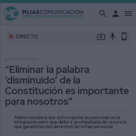
search
person
menu
live_tv
mic
phone_android
DIRECTO
REPORTAJES
“Eliminar la palabra
‘disminuido’ de la
Constitución es importante
para nosotros”
Adimi considera que esto supone un paso más en la
integración pero que debe ir acompañado de recursos
que garanticen los derechos de estas personas