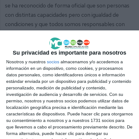
se ha reconocido de forma oficial que son personas
con distintas capacidades pero con igualdad de
condiciones y que todos somos responsables con
nuestro granito de arena de apostar por los
derechos de las personas que tienen algún tipo de
discapacidad, que, al fin y al cabo, podemos ser
Su privacidad es importante para nosotros
todos en algún momento”.
Nosotros y nuestros
socios
almacenamos y/o accedemos a
información en un dispositivo, como cookies, y procesamos
datos personales, como identificadores únicos e información
Las familias celebran la erradicación del término de
estándar enviada por un dispositivo para publicidad y contenido
la Carta Magna con alegría pero también, dice José
personalizado, medición de publicidad y contenido,
Antonio Abad, padre de un usuario de Adimi con
investigación de audiencia y desarrollo de servicios.
Con su
permiso, nosotros y nuestros socios podemos utilizar datos de
autismo, “con un poco de resquemor porque esta
localización geográfica precisa e identificación mediante las
reforma debería ir acompañada de otras medidas
características de dispositivos. Puede hacer clic para otorgarnos
su consentimiento a nosotros y a nuestros 1731 socios para
como mayor ayuda a la dependencia, a la
que llevemos a cabo el procesamiento previamente descrito. De
retroactividad, mayor número de plazas en centros
forma alternativa, puede hacer clic para denegar su