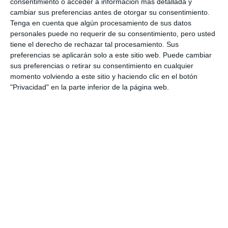
consentimiento o acceder a información más detallada y
o en colegios”.
cambiar sus preferencias antes de otorgar su consentimiento.
Tenga en cuenta que algún procesamiento de sus datos
Cecilia Riva, madre de otro chico con autismo, dijo
personales puede no requerir de su consentimiento, pero usted
que “aparte de cambios de nombres y
tiene el derecho de rechazar tal procesamiento. Sus
preferencias se aplicarán solo a este sitio web. Puede cambiar
modificaciones en la Constitución, que se tenga en
sus preferencias o retirar su consentimiento en cualquier
cuenta que cada vez hay más personas que, por
momento volviendo a este sitio y haciendo clic en el botón
"Privacidad" en la parte inferior de la página web.
desgracia, necesitan ayuda”.
Adimi atiende a cerca de 400 usuarios.
| B. MARTÍN