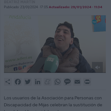
BEATRIZ MARTÍN
Publicado: 23/01/2024 ·
17:05
Actualizado: 29/01/2024 · 11:34
0
of
Share
Facebook
Twitter
LinkedIn
Meneame
WhatsApp
Message
Email
Print
2
minutes,
0
Los usuarios de la Asociación para Personas con
Discapacidad de Mijas celebran la sustitución de