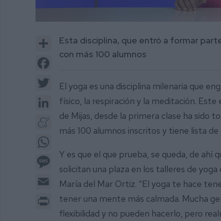
1
second
Share
Esta disciplina, que entró a formar part
of
2
con más 100 alumnos
minutes,
Facebook
51
seconds
Volume
Twitter
0%
El yoga es una disciplina milenaria que en
LinkedIn
físico, la respiración y la meditación. Est
de Mijas, desde la primera clase ha sido 
Meneame
más 100 alumnos inscritos y tiene lista de
WhatsApp
Y es que el que prueba, se queda, de ahí 
Message
solicitan una plaza en los talleres de yo
Email
María del Mar Ortiz. “El yoga te hace te
Print
tener una mente más calmada. Mucha gent
flexibilidad y no pueden hacerlo, pero rea