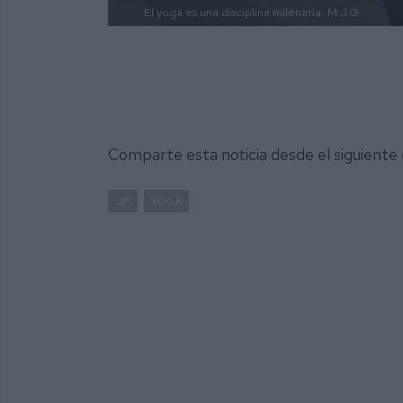
El yoga es una disciplina milenaria.
M.J.G.
Comparte esta noticia desde el siguiente
UP
YOGA