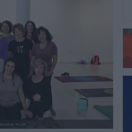
alumnas.
M.J.G.