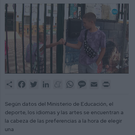
0
of
Share
Facebook
Twitter
LinkedIn
Meneame
WhatsApp
Message
Email
Print
2
minutes,
32
seconds
Según datos del Ministerio de Educación, el
deporte, los idiomas y las artes se encuentran a
la cabeza de las preferencias a la hora de elegir
una