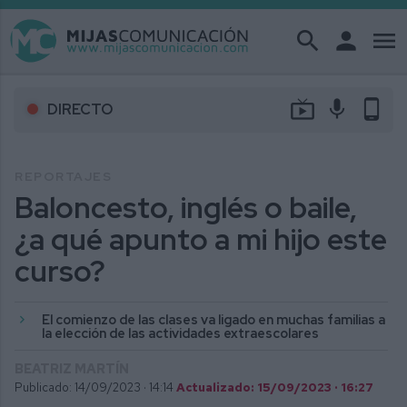
search
person
menu
live_tv
mic
phone_android
DIRECTO
REPORTAJES
Baloncesto, inglés o baile,
¿a qué apunto a mi hijo este
curso?
El comienzo de las clases va ligado en muchas familias a
la elección de las actividades extraescolares
BEATRIZ MARTÍN
Publicado: 14/09/2023 ·
14:14
Actualizado: 15/09/2023 · 16:27