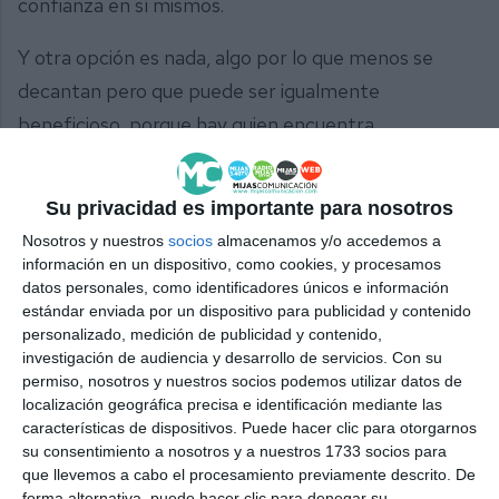
confianza en sí mismos.
Y otra opción es nada, algo por lo que menos se
decantan pero que puede ser igualmente
beneficioso, porque hay quien encuentra
desventajas en el desarrollo de actividades
extraescolares como que no garantizan el éxito
Su privacidad es importante para nosotros
académico, pueden aumentar los niveles de
Nosotros y nuestros
socios
almacenamos y/o accedemos a
angustia y depresión en los niños y genera gastos
información en un dispositivo, como cookies, y procesamos
datos personales, como identificadores únicos e información
extras para los padres.
estándar enviada por un dispositivo para publicidad y contenido
personalizado, medición de publicidad y contenido,
Comparte esta noticia desde el siguiente enlace:
investigación de audiencia y desarrollo de servicios.
Con su
https://mijascom.com/?a=28616
permiso, nosotros y nuestros socios podemos utilizar datos de
localización geográfica precisa e identificación mediante las
características de dispositivos. Puede hacer clic para otorgarnos
ACTIVIDADES
EXTRAESCOLARES
COLEGIO
MIJAS
su consentimiento a nosotros y a nuestros 1733 socios para
que llevemos a cabo el procesamiento previamente descrito. De
forma alternativa, puede hacer clic para denegar su