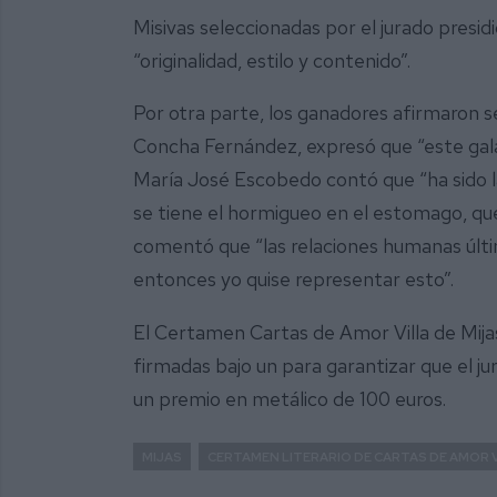
Misivas seleccionadas por el jurado presid
“originalidad, estilo y contenido”.
Por otra parte, los ganadores afirmaron s
Concha Fernández, expresó que “este galar
María José Escobedo contó que “ha sido la
se tiene el hormigueo en el estomago, que
comentó que “las relaciones humanas últi
entonces yo quise representar esto”.
El Certamen Cartas de Amor Villa de Mijas 
firmadas bajo un para garantizar que el j
un premio en metálico de 100 euros.
MIJAS
CERTAMEN LITERARIO DE CARTAS DE AMOR V