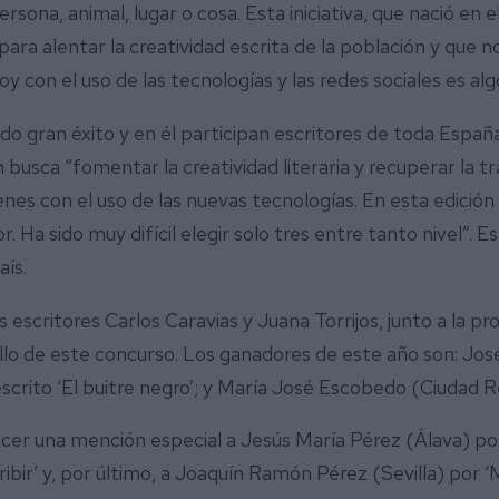
sona, animal, lugar o cosa. Esta iniciativa, que nació en e
 para alentar la creatividad escrita de la población y que 
y con el uso de las tecnologías y las redes sociales es algo
o gran éxito y en él participan escritores de toda España
sca “fomentar la creatividad literaria y recuperar la tra
enes con el uso de las nuevas tecnologías. En esta edici
. Ha sido muy difícil elegir solo tres entre tanto nivel”.
ís.
escritores Carlos Caravias y Juana Torrijos, junto a la pr
fallo de este concurso. Los ganadores de este año son: José
rito ‘El buitre negro’; y María José Escobedo (Ciudad Rea
er una mención especial a Jesús María Pérez (Álava) por 
ribir’ y, por último, a Joaquín Ramón Pérez (Sevilla) por ‘