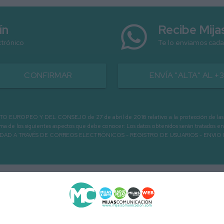
ín
Recibe Mij
ctrónico
Te lo enviamos cada
CONFIRMAR
ENVÍA "ALTA" AL +
PEO Y DEL CONSEJO de 27 de abril de 2016 relativo a la protección de las person
informa de los siguientes aspectos que debe conocer: Los datos obtenidos serán tratad
N LA ENTIDAD A TRAVÉS DE CORREOS ELECTRÓNICOS - REGISTRO DE USUARIOS -