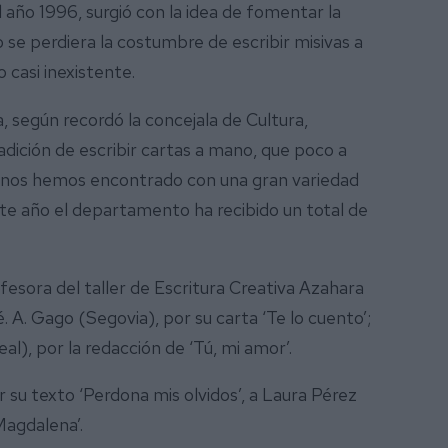
l año 1996, surgió con la idea de fomentar la
no se perdiera la costumbre de escribir misivas a
 casi inexistente.
, según recordó la concejala de Cultura,
dición de escribir cartas a mano, que poco a
ón nos hemos encontrado con una gran variedad
 Este año el departamento ha recibido un total de
ofesora del taller de Escritura Creativa Azahara
. A. Gago (Segovia), por su carta ‘Te lo cuento’;
l), por la redacción de ‘Tú, mi amor’.
su texto ‘Perdona mis olvidos’, a Laura Pérez
Magdalena’.