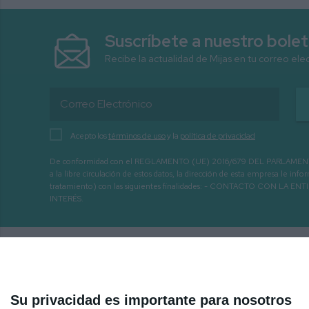
Suscríbete a nuestro bolet
Recibe la actualidad de Mijas en tu correo ele
Acepto los
términos de uso
y la
política de privacidad
De conformidad con el REGLAMENTO (UE) 2016/679 DEL PARLAMENTO EURO
a la libre circulación de estos datos, la dirección de esta empresa le 
tratamiento) con las siguientes finalidades: - CONTACTO CO
INTERÉS.
Su privacidad es importante para nosotros