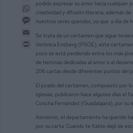
podido expresar su amor hacia cualquier per
WhatsApp
creatividad y difusión literaria, además de
Message
nuestros seres queridos, ya que a día de ho
Email
Se trata de un certamen que sigue teniend
Print
Verónica Ensberg (PSOE), este certamen bu
poco se está perdiendo entre los más jóv
de historias dedicadas al amor o al desamor
206 cartas desde diferentes puntos del pa
El jurado del certamen, compuesto por los 
Iglesias, publicaron hace algunos días el 
Concha Fernández (Guadalajara), por su esc
Asimismo, el departamento ha querido hac
por su carta ‘Cuando te fuiste dejé de esc