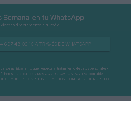
as Semanal en tu WhatsApp
 viernes directamente a tu móvil
34 607 48 09 16 A TRAVÉS DE WHATSAPP
as físicas en lo que respecta al tratamiento de datos personales y
os en ficheros titularidad de MIJAS COMUNICACIÓN, S.A., (Responsable de
 ENVIO DE COMUNICACIONES E INFORMACIÓN COMERCIAL DE NUESTRO