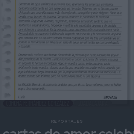
REPORTAJES
 cartas de amor celeb