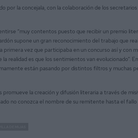
ido por la concejala, con la colaboración de los secretari
entirse “muy contentos puesto que recibir un premio liter
dón supone un gran reconocimiento del trabajo que realiz
 primera vez que participaba en un concurso así y con mi
 la realidad es que los sentimientos van evolucionado”. E
mamente están pasando por distintos filtros y muchas pe
promueve la creación y difusión literaria a través de misi
urado no conozca el nombre de su remitente hasta el fallo
ILLA DE MIJAS