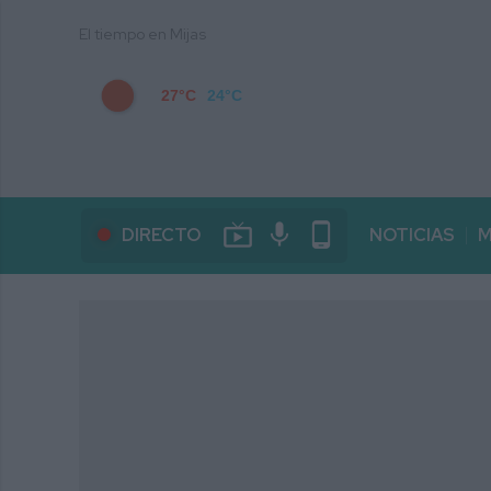
El tiempo en Mijas
27°C
24°C
live_tv
mic
phone_android
DIRECTO
NOTICIAS
M