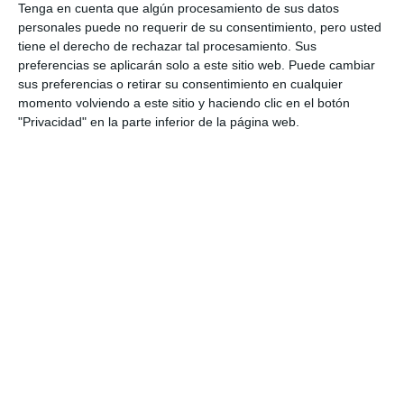
Tenga en cuenta que algún procesamiento de sus datos
live_tv
Temporada Junio 2022
personales puede no requerir de su consentimiento, pero usted
tiene el derecho de rechazar tal procesamiento. Sus
50. 10-11-2022 SERENDIPIA - TERTIUM
49
preferencias se aplicarán solo a este sitio web. Puede cambiar
ORGANUM V
O
sus preferencias o retirar su consentimiento en cualquier
live_tv
Temporada Mayo 2022
momento volviendo a este sitio y haciendo clic en el botón
"Privacidad" en la parte inferior de la página web.
live_tv
Temporada Abril 2022
live_tv
Temporada Marzo 2022
live_tv
Temporada Febrero 2022