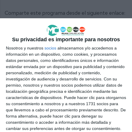
Comparte este programa desde el siguiente enlace:
https://mijascom.com/?r=9
Share
Facebook
Twitter
LinkedIn
Meneame
WhatsApp
Message
Email
Print
Su privacidad es importante para nosotros
Nosotros y nuestros
socios
almacenamos y/o accedemos a
información en un dispositivo, como cookies, y procesamos
datos personales, como identificadores únicos e información
estándar enviada por un dispositivo para publicidad y contenido
personalizado, medición de publicidad y contenido,
investigación de audiencia y desarrollo de servicios.
Con su
permiso, nosotros y nuestros socios podemos utilizar datos de
live_tv
Temporada Noviembre 2022
localización geográfica precisa e identificación mediante las
características de dispositivos. Puede hacer clic para otorgarnos
su consentimiento a nosotros y a nuestros 1731 socios para
que llevemos a cabo el procesamiento previamente descrito. De
live_tv
Temporada Octubre 2022
forma alternativa, puede hacer clic para denegar su
consentimiento o acceder a información más detallada y
cambiar sus preferencias antes de otorgar su consentimiento.