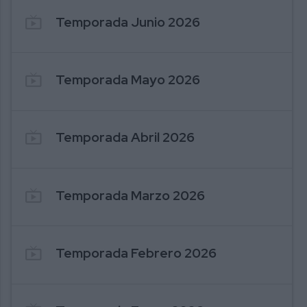
live_tv
Temporada Junio 2026
1358. 2026-08-07 INFORMATIVOS RADIO
1
live_tv
Temporada Mayo 2026
live_tv
Temporada Abril 2026
live_tv
Temporada Marzo 2026
live_tv
Temporada Febrero 2026