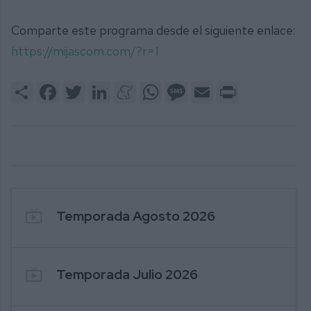
Comparte este programa desde el siguiente enlace:
https://mijascom.com/?r=1
Share
Facebook
Twitter
LinkedIn
Meneame
WhatsApp
Message
Email
Print
live_tv
Temporada Agosto 2026
live_tv
Temporada Julio 2026