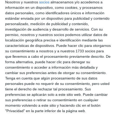
Nosotros y nuestros
socios
almacenamos y/o accedemos a
información en un dispositivo, como cookies, y procesamos
datos personales, como identificadores únicos e información
live_tv
Temporada Julio 2025
estándar enviada por un dispositivo para publicidad y contenido
personalizado, medición de publicidad y contenido,
investigación de audiencia y desarrollo de servicios.
Con su
permiso, nosotros y nuestros socios podemos utilizar datos de
live_tv
Temporada Junio 2025
localización geográfica precisa e identificación mediante las
características de dispositivos. Puede hacer clic para otorgarnos
su consentimiento a nosotros y a nuestros 1733 socios para
que llevemos a cabo el procesamiento previamente descrito. De
live_tv
Temporada Mayo 2025
forma alternativa, puede hacer clic para denegar su
consentimiento o acceder a información más detallada y
cambiar sus preferencias antes de otorgar su consentimiento.
Tenga en cuenta que algún procesamiento de sus datos
live_tv
Temporada Abril 2025
personales puede no requerir de su consentimiento, pero usted
tiene el derecho de rechazar tal procesamiento. Sus
preferencias se aplicarán solo a este sitio web. Puede cambiar
sus preferencias o retirar su consentimiento en cualquier
live_tv
Temporada Marzo 2025
momento volviendo a este sitio y haciendo clic en el botón
"Privacidad" en la parte inferior de la página web.