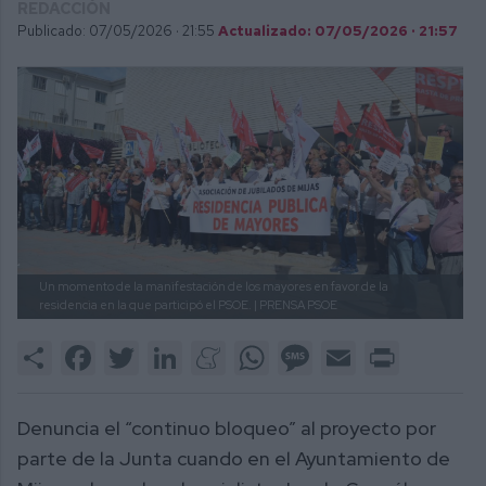
REDACCIÓN
Publicado: 07/05/2026 ·
21:55
Actualizado: 07/05/2026 · 21:57
Un momento de la manifestación de los mayores en favor de la
residencia en la que participó el PSOE.
| PRENSA PSOE
Share
Facebook
Twitter
LinkedIn
Meneame
WhatsApp
Message
Email
Print
Denuncia el “continuo bloqueo” al proyecto por
parte de la Junta cuando en el Ayuntamiento de