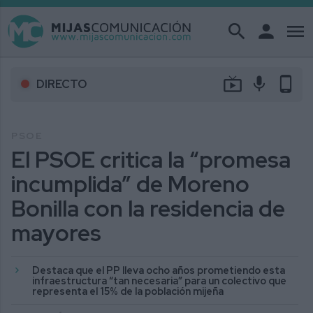
search
person
menu
live_tv
mic
phone_android
DIRECTO
PSOE
El PSOE critica la “promesa
incumplida” de Moreno
Bonilla con la residencia de
mayores
Destaca que el PP lleva ocho años prometiendo esta
infraestructura “tan necesaria” para un colectivo que
representa el 15% de la población mijeña