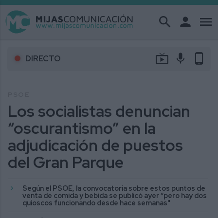
search
person
menu
live_tv
mic
phone_android
DIRECTO
PSOE
Los socialistas denuncian
“oscurantismo” en la
adjudicación de puestos
del Gran Parque
Según el PSOE, la convocatoria sobre estos puntos de
venta de comida y bebida se publicó ayer “pero hay dos
quioscos funcionando desde hace semanas"