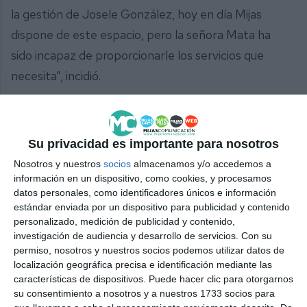
la gestión de Josele González, hoy en día Mijas
dispone de este espacio, pero la señora Mata ha
sido incapaz de proporcionarle los servicios que
necesita”, incidió.
En este sentido, Pérez recordó que “faltan
aparcamientos, no se han creado aún los accesos, ni
Su privacidad es importante para nosotros
los dos puentes que mejorarán la movilidad en la
Nosotros y nuestros
socios
almacenamos y/o accedemos a
zona. Lo único que ha puesto en marcha la señora
información en un dispositivo, como cookies, y procesamos
Mata en este espacio han sido algunos patrocinios
datos personales, como identificadores únicos e información
estándar enviada por un dispositivo para publicidad y contenido
deportivos de dudoso éxito", concluyó.
personalizado, medición de publicidad y contenido,
investigación de audiencia y desarrollo de servicios.
Con su
Comparte esta noticia desde el siguiente enlace:
permiso, nosotros y nuestros socios podemos utilizar datos de
https://mijascom.com/?a=37434
localización geográfica precisa e identificación mediante las
características de dispositivos. Puede hacer clic para otorgarnos
su consentimiento a nosotros y a nuestros 1733 socios para
PSOE
GRAN PARQUE
MIJAS
PUESTOS