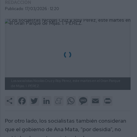
REDACCIÓN
Publicado: 17/03/2026 ·
12:20
Los socialistas Nicolás Cruz y Roy Pérez, este martes en el Gran Parque
de Mijas.
I. PÉREZ.
Share
Facebook
Twitter
LinkedIn
Meneame
WhatsApp
Message
Email
Print
Por otro lado, los socialistas también consideran
que el gobierno de Ana Mata, “por desidia”, no