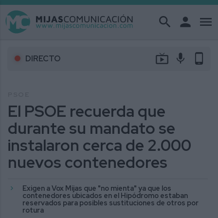
search
person
menu
live_tv
mic
phone_android
DIRECTO
PSOE
El PSOE recuerda que
durante su mandato se
instalaron cerca de 2.000
nuevos contenedores
Exigen a Vox Mijas que "no mienta" ya que los
contenedores ubicados en el Hipódromo estaban
reservados para posibles sustituciones de otros por
rotura