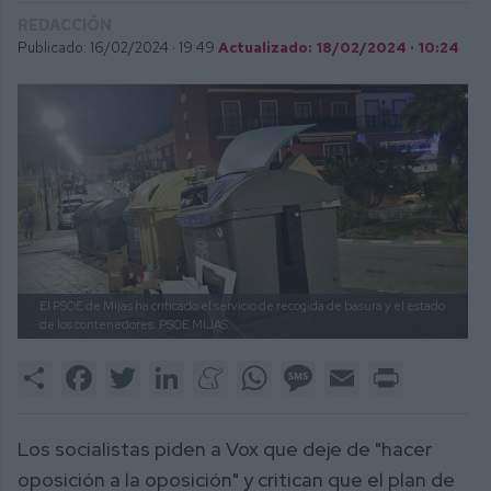
REDACCIÓN
Publicado: 16/02/2024 ·
19:49
Actualizado: 18/02/2024 · 10:24
El PSOE de Mijas ha criticado el servicio de recogida de basura y el estado
de los contenedores.
PSOE MIJAS.
Share
Facebook
Twitter
LinkedIn
Meneame
WhatsApp
Message
Email
Print
Los socialistas piden a Vox que deje de "hacer
oposición a la oposición" y critican que el plan de