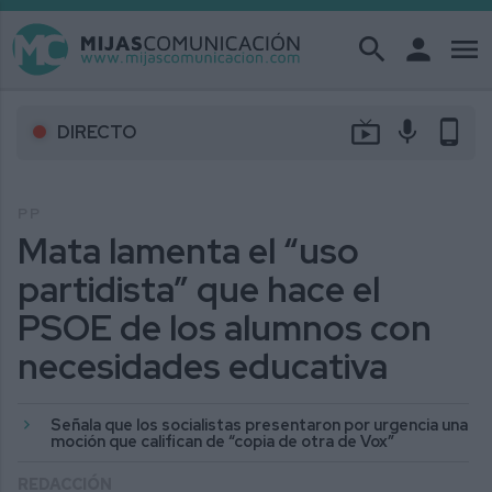
search
person
menu
live_tv
mic
phone_android
DIRECTO
PP
Mata lamenta el “uso
partidista” que hace el
PSOE de los alumnos con
necesidades educativa
Señala que los socialistas presentaron por urgencia una
moción que califican de “copia de otra de Vox”
REDACCIÓN