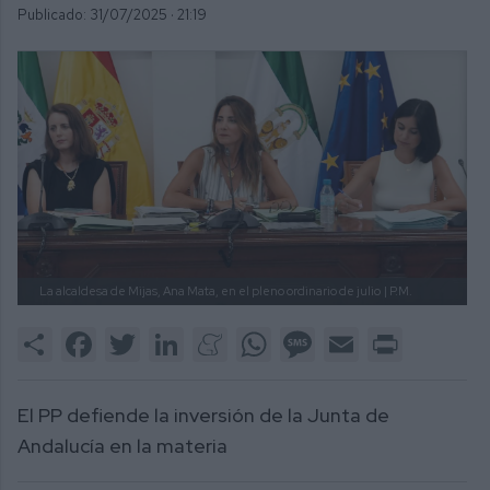
Publicado: 31/07/2025 ·
21:19
La alcaldesa de Mijas, Ana Mata, en el pleno ordinario de julio
| P.M.
Share
Facebook
Twitter
LinkedIn
Meneame
WhatsApp
Message
Email
Print
El PP defiende la inversión de la Junta de
Andalucía en la materia