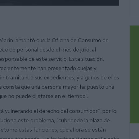
ia Marín lamentó que la Oficina de Consumo de
ece de personal desde el mes de julio, al
esponsable de este servicio. Esta situación,
e recientemente han presentado quejas y
n tramitando sus expedientes, y algunos de ellos
s consta que una persona mayor ha puesto una
ue no puede dilatarse en el tiempo”.
á vulnerando el derecho del consumidor”, por lo
lucione este problema, “cubriendo la plaza de
retome estas funciones, que ahora se están
nsamos que desde julio ha habido tiempo suficiente