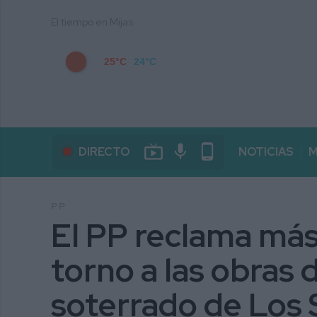
El tiempo en Mijas
25°C
24°C
live_tv
mic
phone_android
DIRECTO
NOTICIAS
M
PP
El PP reclama más
torno a las obras 
soterrado de Los