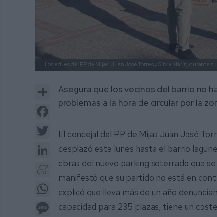
Los ediles del PP de Mijas, Juan José Torres y Silvia Marín, durante su 
Share
Asegura que los vecinos del barrio no h
problemas a la hora de circular por la z
Facebook
Twitter
El concejal del PP de Mijas Juan José Torr
LinkedIn
desplazó este lunes hasta el barrio lagune
obras del nuevo parking soterrado que se 
Meneame
manifestó que su partido no está en cont
WhatsApp
explicó que lleva más de un año denuncia
Message
capacidad para 235 plazas, tiene un coste 