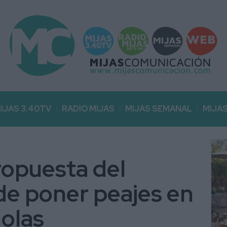
IJAS 3.40TV
RADIO MIJAS
MIJAS SEMANAL
MIJA
ropuesta del
de poner peajes en
ñolas