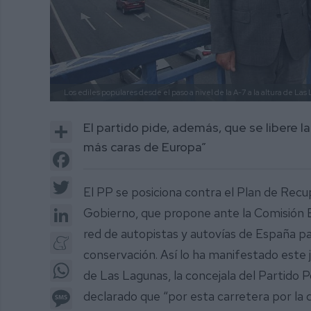
Los ediles populares desde el paso a nivel de la A-7 a la altura de La
Share
El partido pide, además, que se libere l
más caras de Europa”
Facebook
Twitter
El PP se posiciona contra el Plan de Recu
LinkedIn
Gobierno, que propone ante la Comisión E
red de autopistas y autovías de España par
Meneame
conservación. Así lo ha manifestado este ju
WhatsApp
de Las Lagunas, la concejala del Partido 
Message
declarado que “por esta carretera por la