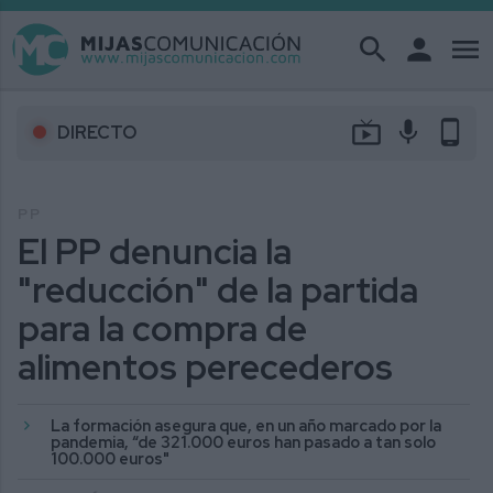
search
person
menu
live_tv
mic
phone_android
DIRECTO
PP
El PP denuncia la
"reducción" de la partida
para la compra de
alimentos perecederos
La formación asegura que, en un año marcado por la
pandemia, “de 321.000 euros han pasado a tan solo
100.000 euros"