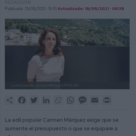
REDACCIÓN
Publicado: 13/05/2021 ·
15:01
Actualizado: 18/05/2021 · 08:38
La edil popular Carmen Márquez
PP MIJAS
Share
Facebook
Twitter
LinkedIn
Meneame
WhatsApp
Message
Email
Print
La edil popular Carmen Márquez exige que se
aumente el presupuesto o que se equipare a