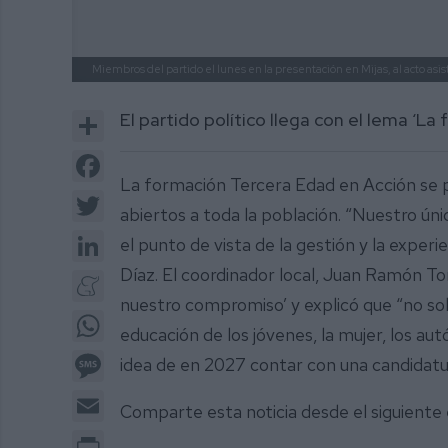
Miembros del partido el lunes en la presentación en Mijas, al acto asi
Share
El partido político llega con el lema ‘La
Facebook
La formación Tercera Edad en Acción se p
Twitter
abiertos a toda la población. “Nuestro ún
LinkedIn
el punto de vista de la gestión y la experi
Díaz. El coordinador local, Juan Ramón Tor
Meneame
nuestro compromiso’ y explicó que “no solo
WhatsApp
educación de los jóvenes, la mujer, los a
Message
idea de en 2027 contar con una candidatur
Email
Comparte esta noticia desde el siguiente
Print