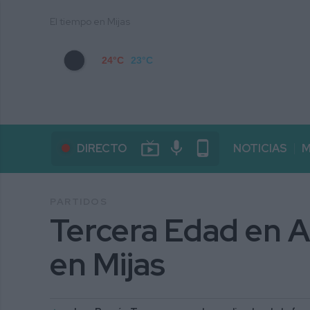
El tiempo en Mijas
24°C
23°C
live_tv
mic
phone_android
DIRECTO
NOTICIAS
M
PARTIDOS
Tercera Edad en A
en Mijas