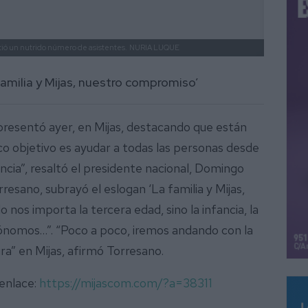
stió un nutrido número de asistentes.
NURIA LUQUE
 familia y Mijas, nuestro compromiso’
resentó ayer, en Mijas, destacando que están
ico objetivo es ayudar a todas las personas desde
encia”, resaltó el presidente nacional, Domingo
resano, subrayó el eslogan ‘La familia y Mijas,
 nos importa la tercera edad, sino la infancia, la
utónomos…”. “Poco a poco, iremos andando con la
a” en Mijas, afirmó Torresano.
 enlace:
https://mijascom.com/?a=38311