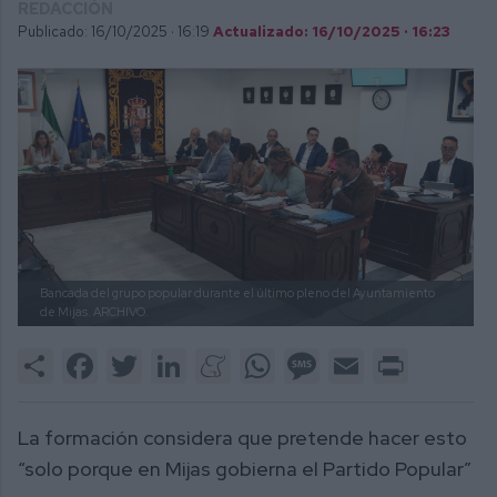
REDACCIÓN
Publicado: 16/10/2025 ·
16:19
Actualizado: 16/10/2025 · 16:23
Bancada del grupo popular durante el último pleno del Ayuntamiento
de Mijas.
ARCHIVO.
Share
Facebook
Twitter
LinkedIn
Meneame
WhatsApp
Message
Email
Print
La formación considera que pretende hacer esto
“solo porque en Mijas gobierna el Partido Popular”