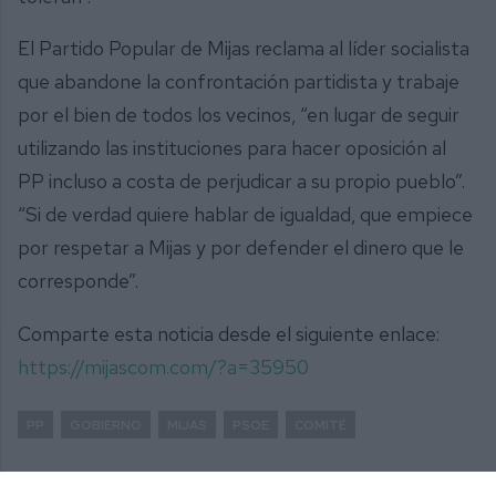
El Partido Popular de Mijas reclama al líder socialista
que abandone la confrontación partidista y trabaje
por el bien de todos los vecinos, “en lugar de seguir
utilizando las instituciones para hacer oposición al
PP incluso a costa de perjudicar a su propio pueblo”.
“Si de verdad quiere hablar de igualdad, que empiece
por respetar a Mijas y por defender el dinero que le
corresponde”.
Comparte esta noticia desde el siguiente enlace:
https://mijascom.com/?a=35950
PP
GOBIERNO
MIJAS
PSOE
COMITÉ