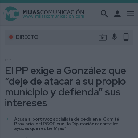
search
person
menu
live_tv
mic
phone_android
DIRECTO
PP
El PP exige a González que
“deje de atacar a su propio
municipio y defienda” sus
intereses
Acusa al portavoz socialista de pedir en el Comité
Provincial del PSOE que “la Diputación recorte las
ayudas que recibe Mijas”