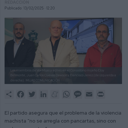
REDACCIÓN
Publicado: 13/02/2025 ·
12:20
Los miembros de Vox Mijas y ediles en el Consistorio mijeño Eloy
Belmonte, Juan Carlos Cuevas Dawson y Francisco Jerez (de izquierda a
derecha).
MIJAS COMUNICACIÓN
Share
Facebook
Twitter
LinkedIn
Meneame
WhatsApp
Message
Email
Print
El partido asegura que el problema de la violencia
machista “no se arregla con pancartas, sino con