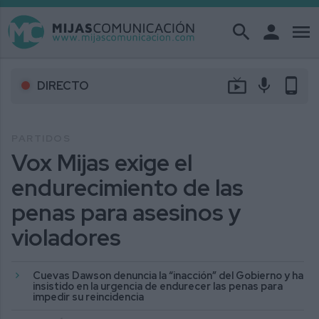
search
person
menu
live_tv
mic
phone_android
DIRECTO
PARTIDOS
Vox Mijas exige el
endurecimiento de las
penas para asesinos y
violadores
Cuevas Dawson denuncia la “inacción” del Gobierno y ha
insistido en la urgencia de endurecer las penas para
impedir su reincidencia