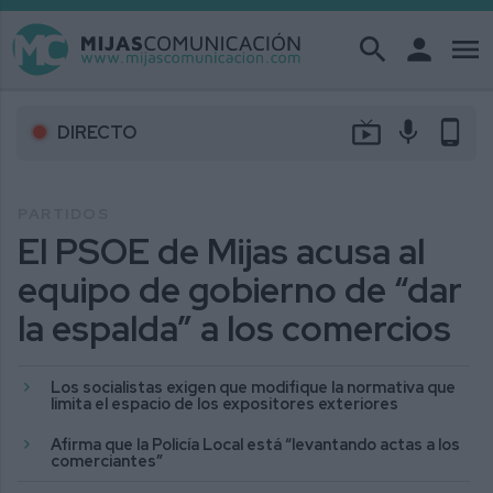
search
person
menu
live_tv
mic
phone_android
DIRECTO
PARTIDOS
El PSOE de Mijas acusa al
equipo de gobierno de “dar
la espalda” a los comercios
Los socialistas exigen que modifique la normativa que
limita el espacio de los expositores exteriores
Afirma que la Policía Local está “levantando actas a los
comerciantes”