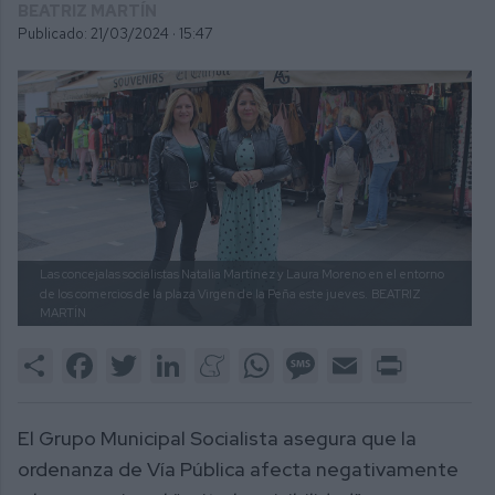
BEATRIZ MARTÍN
Publicado: 21/03/2024 ·
15:47
Las concejalas socialistas Natalia Martínez y Laura Moreno en el entorno
de los comercios de la plaza Virgen de la Peña este jueves.
BEATRIZ
MARTÍN
Share
Facebook
Twitter
LinkedIn
Meneame
WhatsApp
Message
Email
Print
El Grupo Municipal Socialista asegura que la
ordenanza de Vía Pública afecta negativamente