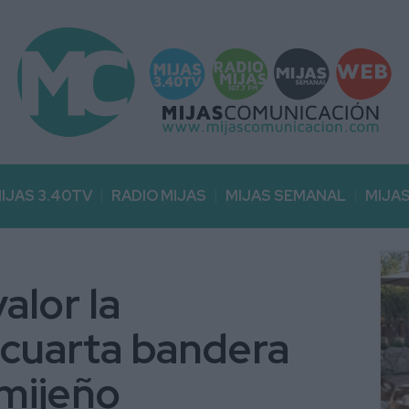
IJAS 3.40TV
RADIO MIJAS
MIJAS SEMANAL
MIJA
alor la
 cuarta bandera
l mijeño