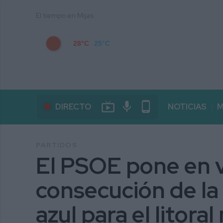
El tiempo en Mijas
28°C
25°C
live_tv
mic
phone_android
DIRECTO
NOTICIAS
M
PARTIDOS
El PSOE pone en v
consecución de la
azul para el litora