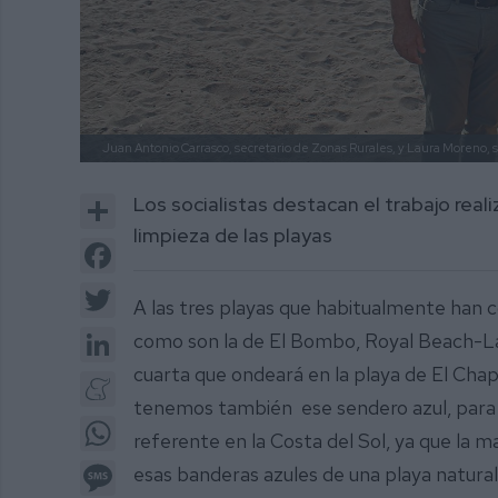
Juan Antonio Carrasco, secretario de Zonas Rurales, y Laura Moreno, se
Share
Los socialistas destacan el trabajo real
limpieza de las playas
Facebook
Twitter
A las tres playas que habitualmente han 
LinkedIn
como son la de El Bombo, Royal Beach-La
cuarta que ondeará en la playa de El Chap
Meneame
tenemos también ese sendero azul, para la
WhatsApp
referente en la Costa del Sol, ya que la m
Message
esas banderas azules de una playa natural