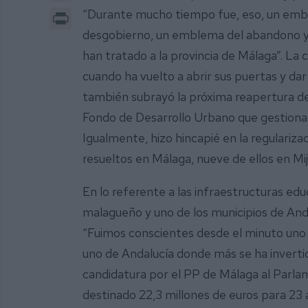
Print
“Durante mucho tiempo fue, eso, un embl
desgobierno, un emblema del abandono y d
han tratado a la provincia de Málaga”. L
cuando ha vuelto a abrir sus puertas y dar 
también subrayó la próxima reapertura de
Fondo de Desarrollo Urbano que gestiona l
Igualmente, hizo hincapié en la regulariza
resueltos en Málaga, nueve de ellos en Mi
En lo referente a las infraestructuras edu
malagueño y uno de los municipios de And
“Fuimos conscientes desde el minuto uno 
uno de Andalucía donde más se ha invertid
candidatura por el PP de Málaga al Parla
destinado 22,3 millones de euros para 23 