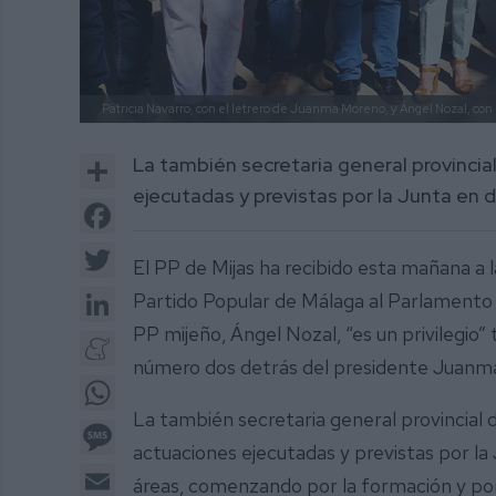
Patricia Navarro, con el letrero de Juanma Moreno, y Ángel Nozal, con l
Share
La también secretaria general provincia
ejecutadas y previstas por la Junta en d
Facebook
Twitter
El PP de Mijas ha recibido esta mañana a l
LinkedIn
Partido Popular de Málaga al Parlamento a
PP mijeño, Ángel Nozal, “es un privilegio” 
Meneame
número dos detrás del presidente Juanma
WhatsApp
La también secretaria general provincial 
Message
actuaciones ejecutadas y previstas por la
Email
áreas, comenzando por la formación y por