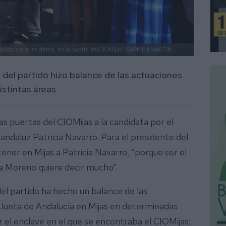
a foto del presidente, en la puerta del CIOMijas |
CARMEN MARTÍN
l del partido hizo balance de las actuaciones
istintas áreas
as puertas del CIOMijas a la candidata por el
ndaluz Patricia Navarro. Para el presidente del
tener en Mijas a Patricia Navarro, “porque ser el
 Moreno quiere decir mucho”.
del partido ha hecho un balance de las
 Junta de Andalucía en Mijas en determinadas
 el enclave en el que se encontraba el CIOMijas: