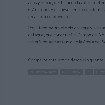
años y medio, destacando las obras del n
6,7 millones y el nuevo centro de infantil 
redacción de proyecto.
Por último, sobre el ciclo del agua y el sa
del agua’, que conectará el Campo de Gibra
tubería de saneamiento de la Costa del So
Comparte esta noticia desde el siguiente
PATRICIA NAVARRO
ÁNGEL NOZAL
PP
ELECC