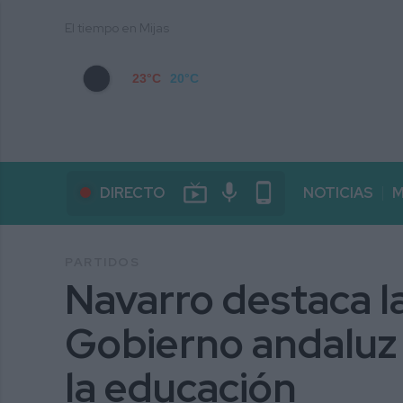
El tiempo en Mijas
23°C
20°C
live_tv
mic
phone_android
DIRECTO
NOTICIAS
M
PARTIDOS
Navarro destaca l
Gobierno andaluz 
la educación