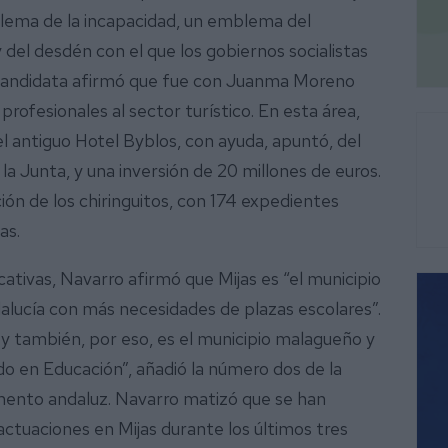
ema de la incapacidad, un emblema del
el desdén con el que los gobiernos socialistas
a candidata afirmó que fue con Juanma Moreno
profesionales al sector turístico. En esta área,
l antiguo Hotel Byblos, con ayuda, apuntó, del
a Junta, y una inversión de 20 millones de euros.
ción de los chiringuitos, con 174 expedientes
jas.
cativas, Navarro afirmó que Mijas es “el municipio
alucía con más necesidades de plazas escolares”.
y también, por eso, es el municipio malagueño y
o en Educación”, añadió la número dos de la
mento andaluz. Navarro matizó que se han
actuaciones en Mijas durante los últimos tres