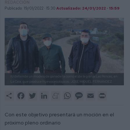
REDACCIÓN
Publicado: 19/01/2022 ·
15:30
Actualizado: 24/01/2022 · 15:59
IU defiende un modelo de ganadería como el de la granja Las Pencas, en
La Cala, que produce huevos ecológicos.
JOSÉ MIGUEL FERNÁNDEZ
Share
Facebook
Twitter
LinkedIn
Meneame
WhatsApp
Message
Email
Print
Con este objetivo presentará un moción en el
próximo pleno ordinario