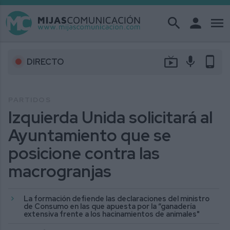
search
person
menu
live_tv
mic
phone_android
DIRECTO
PARTIDOS
Izquierda Unida solicitará al
Ayuntamiento que se
posicione contra las
macrogranjas
La formación defiende las declaraciones del ministro
de Consumo en las que apuesta por la “ganadería
extensiva frente a los hacinamientos de animales"