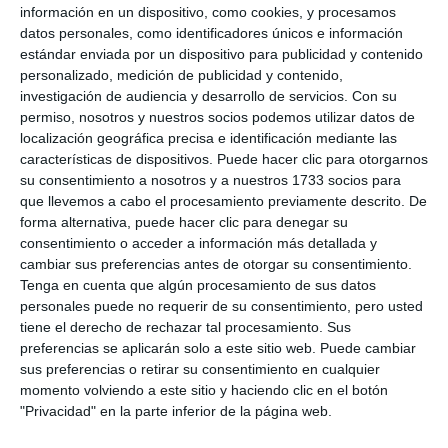
información en un dispositivo, como cookies, y procesamos
datos personales, como identificadores únicos e información
estándar enviada por un dispositivo para publicidad y contenido
personalizado, medición de publicidad y contenido,
4. DOCUMENTAL CORTIJO ACEBEDO,
3
investigación de audiencia y desarrollo de servicios.
Con su
MUCHO POR DESCUBRIR
permiso, nosotros y nuestros socios podemos utilizar datos de
localización geográfica precisa e identificación mediante las
live_tv
Temporada 2026
características de dispositivos. Puede hacer clic para otorgarnos
su consentimiento a nosotros y a nuestros 1733 socios para
que llevemos a cabo el procesamiento previamente descrito. De
forma alternativa, puede hacer clic para denegar su
live_tv
Temporada 2025
consentimiento o acceder a información más detallada y
cambiar sus preferencias antes de otorgar su consentimiento.
Tenga en cuenta que algún procesamiento de sus datos
personales puede no requerir de su consentimiento, pero usted
live_tv
Temporada 2024
tiene el derecho de rechazar tal procesamiento. Sus
preferencias se aplicarán solo a este sitio web. Puede cambiar
4. DOCUMENTAL CORTIJO ACEBEDO,
3
sus preferencias o retirar su consentimiento en cualquier
MUCHO POR DESCUBRIR
momento volviendo a este sitio y haciendo clic en el botón
live_tv
Temporada 2023
"Privacidad" en la parte inferior de la página web.