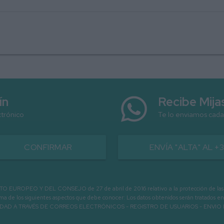
ín
Recibe Mij
ctrónico
Te lo enviamos cada
CONFIRMAR
ENVÍA "ALTA" AL +
MUCHO POR DESCUBRIR
PEO Y DEL CONSEJO de 27 de abril de 2016 relativo a la protección de las person
informa de los siguientes aspectos que debe conocer: Los datos obtenidos serán tratad
N LA ENTIDAD A TRAVÉS DE CORREOS ELECTRÓNICOS - REGISTRO DE USUARIOS -