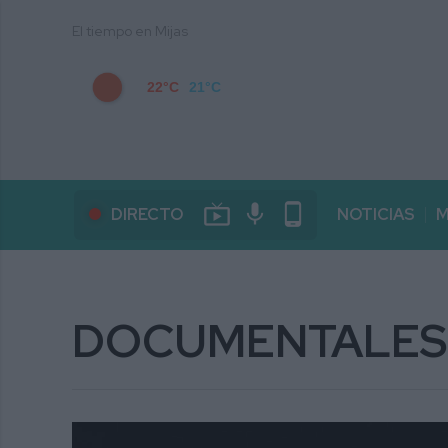
El tiempo en Mijas
22°C
21°C
live_tv
mic
phone_android
DIRECTO
NOTICIAS
M
DOCUMENTALES