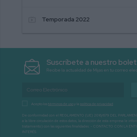
live_tv
Temporada 2022
Suscríbete a nuestro bolet
Recibe la actualidad de Mijas en tu correo ele
4. DOCUMENTAL CORTIJO ACEBEDO, 
Acepto los
términos de uso
y la
política de privacidad
De conformidad con el REGLAMENTO (UE) 2016/679 DEL PARLAMENTO EURO
a la libre circulación de estos datos, la dirección de esta empresa le 
tratamiento) con las siguientes finalidades: - CONTACTO CO
INTERÉS.