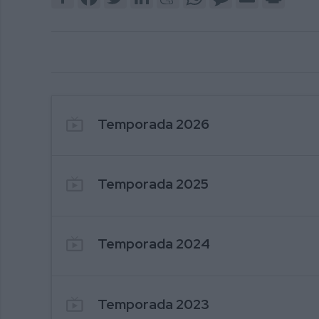
4. DOCUMENTAL CORTIJO ACEBEDO, 
live_tv
Temporada 2026
live_tv
Temporada 2025
live_tv
Temporada 2024
live_tv
Temporada 2023