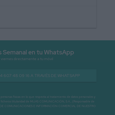
as Semanal en tu WhatsApp
 viernes directamente a tu móvil
34 607 48 09 16 A TRAVÉS DE WHATSAPP
3. DO
as físicas en lo que respecta al tratamiento de datos personales y
os en ficheros titularidad de MIJAS COMUNICACIÓN, S.A., (Responsable de
 ENVIO DE COMUNICACIONES E INFORMACIÓN COMERCIAL DE NUESTRO