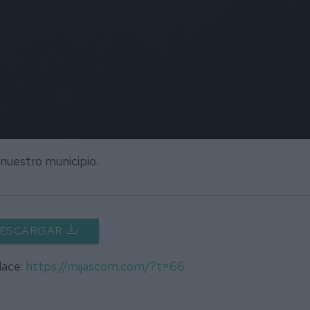
 nuestro municipio.
ESCARGAR
lace:
https://mijascom.com/?t=66