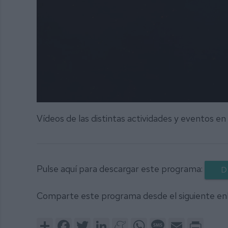
0
seconds
Vídeos de las distintas actividades y eventos en
of
33
minutes,
20
seconds
Volume
90%
Pulse aquí para descargar este programa:
D
Comparte este programa desde el siguiente en
Share
Facebook
Twitter
LinkedIn
Meneame
WhatsApp
Message
Email
Print