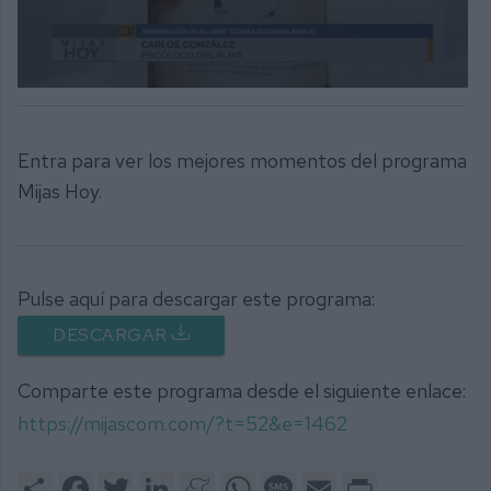
0
seconds
of
12
Entra para ver los mejores momentos del programa
minutes,
2
Mijas Hoy.
seconds
Pulse aquí para descargar este programa:
DESCARGAR
Comparte este programa desde el siguiente enlace:
https://mijascom.com/?t=52&e=1462
Share
Facebook
Twitter
LinkedIn
Meneame
WhatsApp
Message
Email
Print