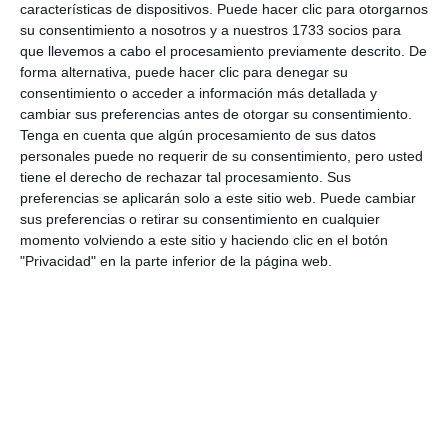
live_tv
Temporada Abril 2025
características de dispositivos. Puede hacer clic para otorgarnos
su consentimiento a nosotros y a nuestros 1733 socios para
que llevemos a cabo el procesamiento previamente descrito. De
forma alternativa, puede hacer clic para denegar su
live_tv
Temporada Marzo 2025
consentimiento o acceder a información más detallada y
cambiar sus preferencias antes de otorgar su consentimiento.
Tenga en cuenta que algún procesamiento de sus datos
personales puede no requerir de su consentimiento, pero usted
live_tv
Temporada Febrero 2025
tiene el derecho de rechazar tal procesamiento. Sus
preferencias se aplicarán solo a este sitio web. Puede cambiar
sus preferencias o retirar su consentimiento en cualquier
momento volviendo a este sitio y haciendo clic en el botón
live_tv
Temporada Enero 2025
"Privacidad" en la parte inferior de la página web.
live_tv
Temporada Diciembre 2024
live_tv
Temporada Noviembre 2024