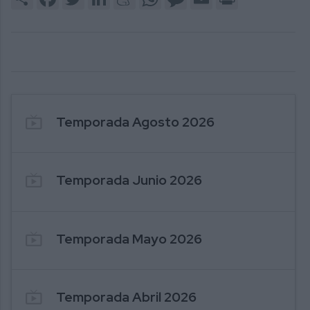
246. PUENTE AL COMERCIO - MI COLCHON
2
F
live_tv
Temporada Agosto 2026
live_tv
Temporada Junio 2026
live_tv
Temporada Mayo 2026
246. PUENTE AL COMERCIO - MI COLCHON
2
F
live_tv
Temporada Abril 2026