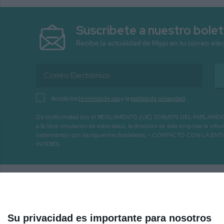
Suscríbete a nuestro bolet
Recibe la actualidad de Mijas en tu correo ele
Acepto los
términos de uso
y la
política de privacidad
De conformidad con el REGLAMENTO (UE) 2016/679 DEL PARLAMENTO EURO
a la libre circulación de estos datos, la dirección de esta empresa le 
tratamiento) con las siguientes finalidades: - CONTACTO CO
INTERÉS.
610. MIJAS HOY 16-02-2022
Su privacidad es importante para nosotros