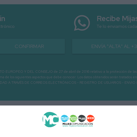
ín
Recibe Mij
ctrónico
Te lo enviamos cada
CONFIRMAR
ENVÍA "ALTA" AL +
PEO Y DEL CONSEJO de 27 de abril de 2016 relativo a la protección de las person
informa de los siguientes aspectos que debe conocer: Los datos obtenidos serán tratad
N LA ENTIDAD A TRAVÉS DE CORREOS ELECTRÓNICOS - REGISTRO DE USUARIOS -