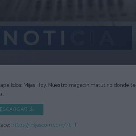
apellidos: Mijas Hoy. Nuestro magacín matutino donde te
s.
ESCARGAR
lace:
https://mijascom.com/?t=1