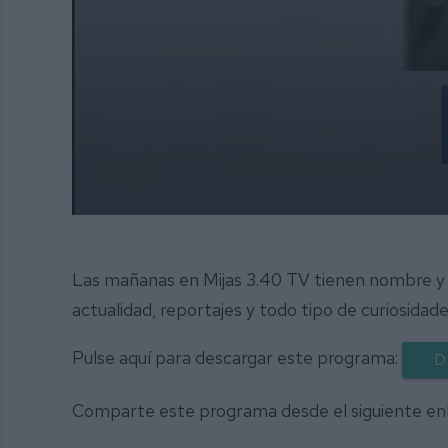
0
seconds
of
1
Las mañanas en Mijas 3.40 TV tienen nombre y 
hour,
25
actualidad, reportajes y todo tipo de curiosidade
minutes,
55
seconds
Volume
Pulse aquí para descargar este programa:
D
90%
Comparte este programa desde el siguiente en