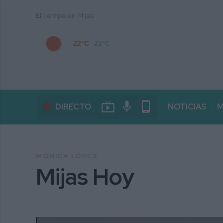
El tiempo en Mijas
22°C
21°C
live_tv
mic
phone_android
DIRECTO
NOTICIAS
M
MÓNICA LÓPEZ
Mijas Hoy