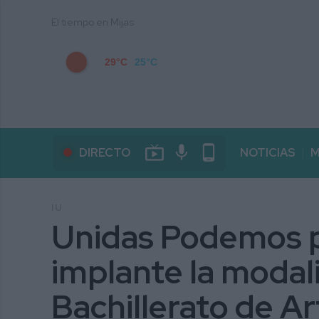
El tiempo en Mijas
29°C
25°C
live_tv
mic
phone_android
DIRECTO
NOTICIAS
M
IU
Unidas Podemos p
implante la modal
Bachillerato de Ar