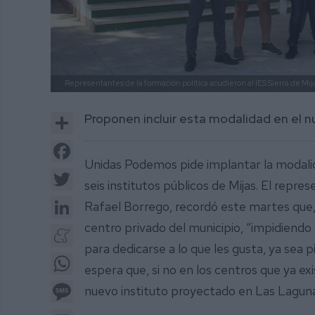
Representantes de la formación política acudieron al IES Sierra de Mi
Share
Proponen incluir esta modalidad en el 
Facebook
Unidas Podemos pide implantar la modalid
Twitter
seis institutos públicos de Mijas. El repr
LinkedIn
Rafael Borrego, recordó este martes que,
centro privado del municipio, “impidiend
Meneame
para dedicarse a lo que les gusta, ya sea p
WhatsApp
espera que, si no en los centros que ya ex
Message
nuevo instituto proyectado en Las Laguna
Email