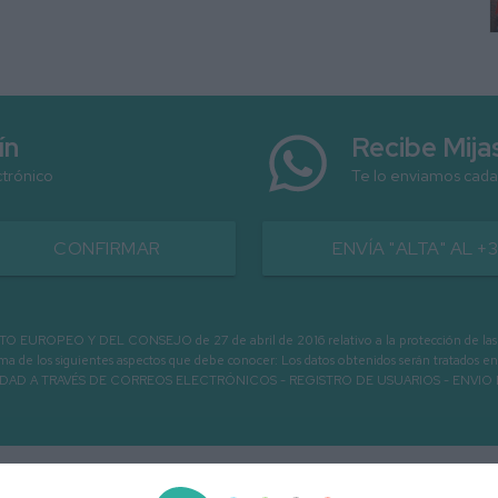
ín
Recibe Mij
ctrónico
Te lo enviamos cada
CONFIRMAR
ENVÍA "ALTA" AL +
PEO Y DEL CONSEJO de 27 de abril de 2016 relativo a la protección de las person
informa de los siguientes aspectos que debe conocer: Los datos obtenidos serán tratad
N LA ENTIDAD A TRAVÉS DE CORREOS ELECTRÓNICOS - REGISTRO DE USUARIOS -