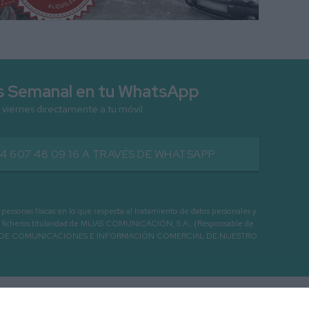
as Semanal en tu WhatsApp
 viernes directamente a tu móvil
34 607 48 09 16 A TRAVÉS DE WHATSAPP
as físicas en lo que respecta al tratamiento de datos personales y
os en ficheros titularidad de MIJAS COMUNICACIÓN, S.A., (Responsable de
 ENVIO DE COMUNICACIONES E INFORMACIÓN COMERCIAL DE NUESTRO