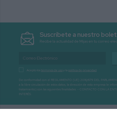
Suscríbete a nuestro bolet
Recibe la actualidad de Mijas en tu correo ele
Acepto los
términos de uso
y la
política de privacidad
De conformidad con el REGLAMENTO (UE) 2016/679 DEL PARLAMENTO EURO
a la libre circulación de estos datos, la dirección de esta empresa le 
tratamiento) con las siguientes finalidades: - CONTACTO CO
INTERÉS.