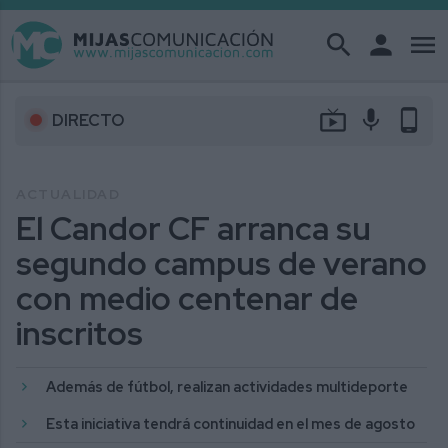
search
person
menu
live_tv
mic
phone_android
DIRECTO
ACTUALIDAD
El Candor CF arranca su
segundo campus de verano
con medio centenar de
inscritos
Además de fútbol, realizan actividades multideporte
Esta iniciativa tendrá continuidad en el mes de agosto