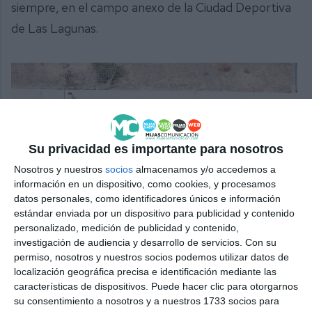
siempre, en el campo anexo de la Ciudad Deportiva
de Las Lagunas.
Su privacidad es importante para nosotros
Nosotros y nuestros
socios
almacenamos y/o accedemos a
Grupo de los más pequeños durante el rondito.
JACOBO
información en un dispositivo, como cookies, y procesamos
PEREA.
datos personales, como identificadores únicos e información
estándar enviada por un dispositivo para publicidad y contenido
personalizado, medición de publicidad y contenido,
investigación de audiencia y desarrollo de servicios.
Con su
permiso, nosotros y nuestros socios podemos utilizar datos de
localización geográfica precisa e identificación mediante las
Comparte esta noticia desde el siguiente enlace:
características de dispositivos. Puede hacer clic para otorgarnos
https://mijascom.com/?a=38702
su consentimiento a nosotros y a nuestros 1733 socios para