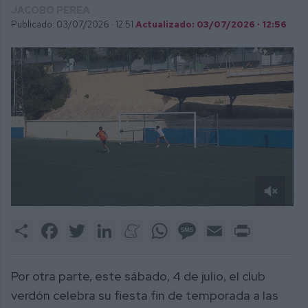
JACOBO PEREA
Publicado: 03/07/2026 ·
12:51
Actualizado: 03/07/2026 · 12:56
0
of
Share
Facebook
Twitter
LinkedIn
Meneame
WhatsApp
Message
Email
Print
2
minutes,
6
seconds
Por otra parte, este sábado, 4 de julio, el club
verdón celebra su fiesta fin de temporada a las